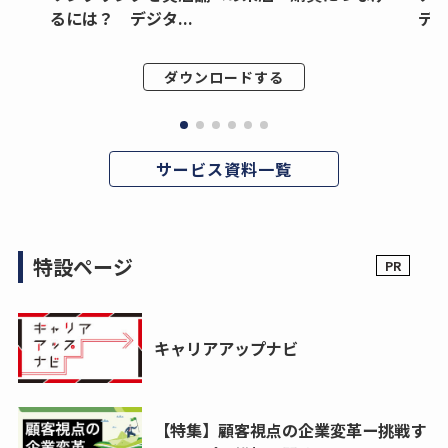
るには？ デジタ...
デジ
ダウンロードする
サービス資料一覧
特設ページ
キャリアアップナビ
【特集】顧客視点の企業変革ー挑戦す