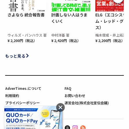
さよなら 統合報告書
計画しない人はうま
ELG（エコシステ
くいく
ム・レッド・グロ
ス）
ウィルズ・パンハウス 著
中村洋基 著
梅木俊成・井上拓海 
¥ 2,200円（税込）
¥ 2,420円（税込）
¥ 2,200円（税込）
もっと見る
AdverTimes.について
FAQ
利用規約
お問い合わせ
プライバシーポリシー
運営会社(株式会社宣伝会議)
利用者情報の外部送信について