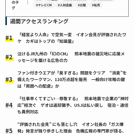
｜
のタ
#テレビCM
#人財会議
#広報
#転売
グ
週間アクセスランキング
「経営より人命」で空気一変 イオン会見が評価されたワ
ケ カギはトップの「知識量」
泣けるJR九州の「幻のCM」 熊本地震の被災地に応援メ
ッセージを届ける広告の力
ファン付きウエアが「臭すぎる」問題をクリア “消臭”を
備えたワークマン、120万点超を販売 一般向け攻略の鍵
は「周囲への配慮」か
「仕事早くてすごい…尊敬する」 熊本地震で企業の“神対
応”相次ぐ ゲオは返却猶予、USJは払い戻し 宿泊・通信
も異例対応
“評価された会見” にも落とし穴 イオン社長の「ガス爆
発」発言が独り歩きした理由 危機広報の専門家が語る、