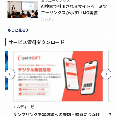
ミツエーリンクス
AI検索で引用されるサイトへ ミツ
エーリンクスが示すLLMO実装
2026.8.3
もっと見る
サービス資料ダウンロード
エムディーピー
エム
サンプリングを実店舗への来店・購買につなげ
ア