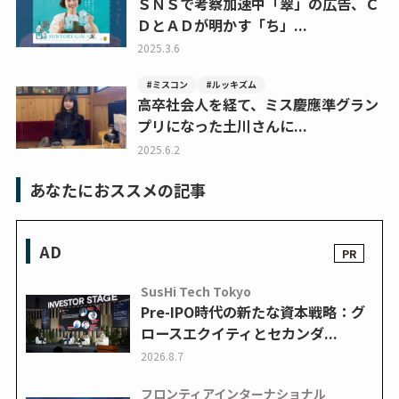
ＳＮＳで考察加速中「翠」の広告、Ｃ
ＤとＡＤが明かす「ち」...
2025.3.6
#ミスコン
#ルッキズム
高卒社会人を経て、ミス慶應準グラン
プリになった土川さんに...
2025.6.2
あなたにおススメの記事
AD
SusHi Tech Tokyo
Pre-IPO時代の新たな資本戦略：グ
ロースエクイティとセカンダ...
2026.8.7
フロンティアインターナショナル