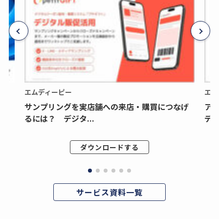
エムディーピー
エム
サンプリングを実店舗への来店・購買につなげ
ア
るには？ デジタ...
デジ
ダウンロードする
サービス資料一覧