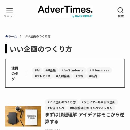
ホーム
いい企画のつくり方
いい企画のつくり方
注目
#AI
#AI会議
#forStudents
#IP business
｜
のタ
#テレビCM
#人財会議
#広報
#転売
グ
#いい企画のつくり方
#ジェイアール東日本企画
#販促コンペ
#販促会議企画コンペティション
まずは課題理解 アイデアはそこから逆
算する