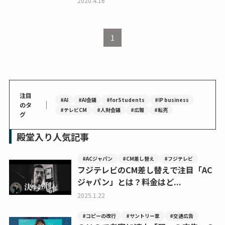
2020.4.16
1
注目
#AI
#AI会議
#forStudents
#IP business
｜
のタ
#テレビCM
#人財会議
#広報
#転売
グ
殿堂入り人気記事
#ACジャパン
#CM差し替え
#フジテレビ
フジテレビのCM差し替えで注目「AC
ジャパン」とは？料金はど...
2025.1.22
#コピーの改行
#サントリー翠
#交通広告