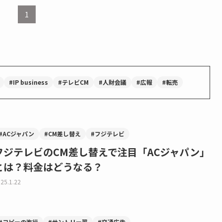
1
#IP business
#テレビCM
#人財会議
#広報
#転売
#ACジャパン
#CM差し替え
#フジテレビ
フジテレビのCM差し替えで注目「ACジャパン」
とは？料金はどうなる？
25.1.22
#コピーの改行
#サントリー翠
#交通広告