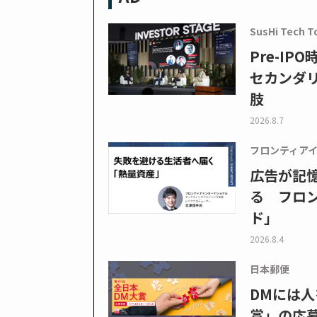
SusHi Tech T
Pre-I
セカンダ
肢
2026.8.7
フロンティア
広告が記
る フロン
ド」
2026.8.4
日本郵便
DMには人
賞」の応