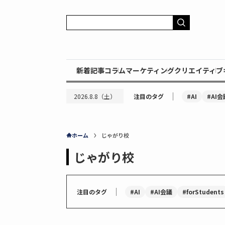
新着記事
コラム
マーケティング
クリエイティブ
｜
#AI
#AI会
2026.8.8（土）
注目のタグ
ホーム
じゃがり校
じゃがり校
｜
#AI
#AI会議
#forStudents
注目のタグ