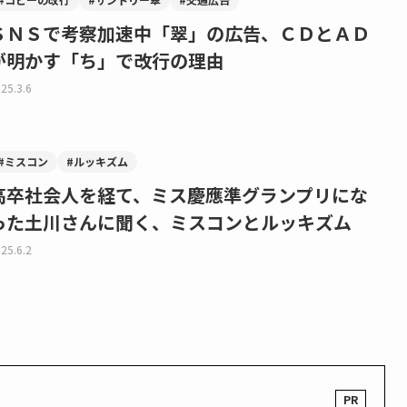
ＳＮＳで考察加速中「翠」の広告、ＣＤとＡＤ
が明かす「ち」で改行の理由
25.3.6
#ミスコン
#ルッキズム
高卒社会人を経て、ミス慶應準グランプリにな
った土川さんに聞く、ミスコンとルッキズム
25.6.2