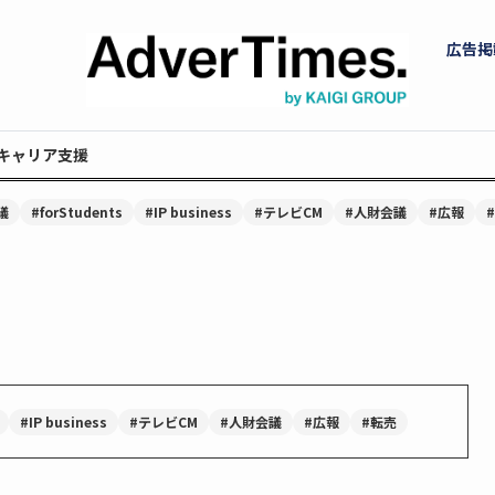
広告掲
キャリア支援
議
#forStudents
#IP business
#テレビCM
#人財会議
#広報
#IP business
#テレビCM
#人財会議
#広報
#転売