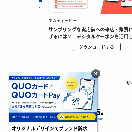
エムディーピー
広告データの“可視
サンプリングを実店舗への来店・購買
ジタル広告内製...
げるには？ デジタルクーポンを活用し.
ドする
ダウンロードする
サ
オリジナルデザインでブランド訴求