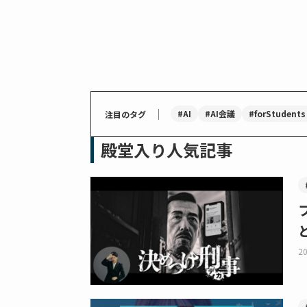
｜
#AI
#AI会議
#forStudents
注目のタグ
殿堂入り人気記事
20