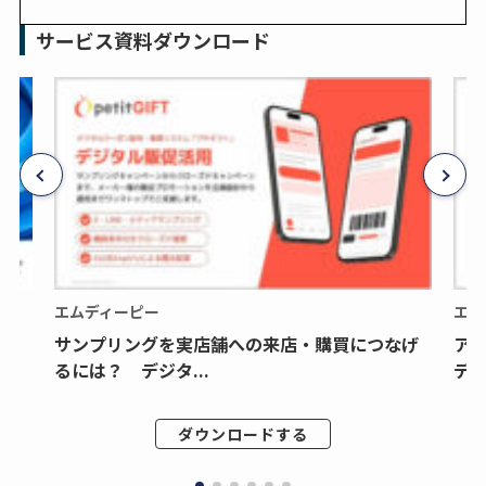
サービス資料ダウンロード
エムディーピー
エム
サンプリングを実店舗への来店・購買につなげ
ア
るには？ デジタ...
デジ
ダウンロードする