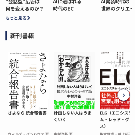
“会話型”広告は
AIに選ばれる
AI実装時代の
何を変えるのか？
時代のEC
世界のクリエイ
もっと見る
新刊書籍
さよなら 統合報告書
計画しない人はうま
ELG（エコシステ
くいく
ム・レッド・グロ
ス）
ウィルズ・パンハウス 著
中村洋基 著
梅木俊成・井上拓海 