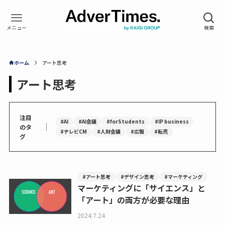
ホーム
アート思考
アート思考
注目
#AI
#AI会議
#forStudents
#IP business
｜
のタ
#テレビCM
#人財会議
#広報
#転売
グ
#アート思考
#デザイン思考
#マーケティング
マーケティングに「サイエンス」と
「アート」の両方が必要な理由
2024.7.24