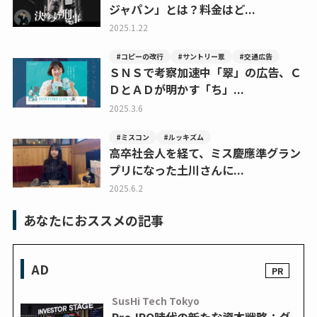
ジャパン」とは？料金はど...
2025.1.22
#コピーの改行
#サントリー翠
#交通広告
ＳＮＳで考察加速中「翠」の広告、Ｃ
ＤとＡＤが明かす「ち」...
2025.3.6
#ミスコン
#ルッキズム
高卒社会人を経て、ミス慶應準グラン
プリになった土川さんに...
2025.6.2
あなたにおススメの記事
AD
SusHi Tech Tokyo