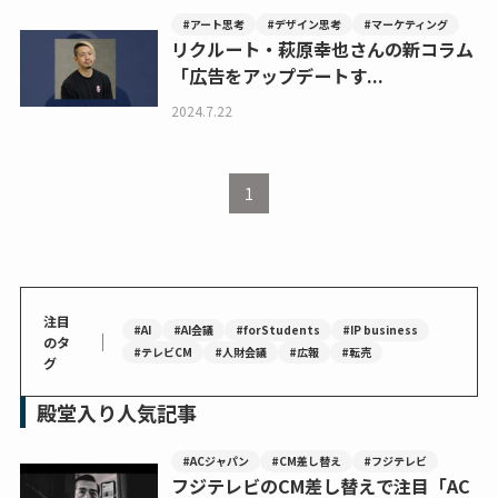
#アート思考
#デザイン思考
#マーケティング
リクルート・萩原幸也さんの新コラム
「広告をアップデートす...
2024.7.22
1
注目
#AI
#AI会議
#forStudents
#IP business
｜
のタ
#テレビCM
#人財会議
#広報
#転売
グ
殿堂入り人気記事
#ACジャパン
#CM差し替え
#フジテレビ
フジテレビのCM差し替えで注目「AC