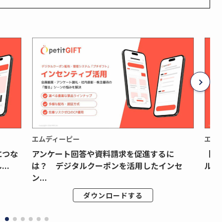
エムディーピー
エム
につな
アンケート回答や資料請求を促進するに
【月
..
は？ デジタルクーポンを活用したインセ
ルク
ン...
ダウンロードする