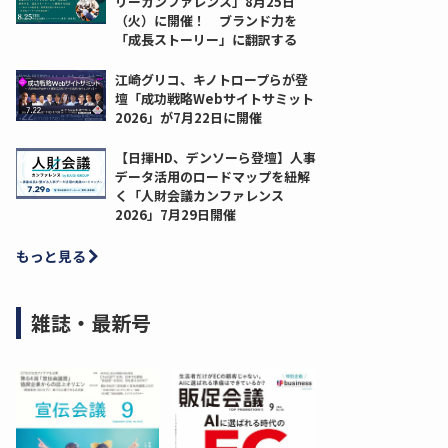
リーカンファレンス」8月25日
（火）に開催！ ブランド力を
「成長ストーリー」に翻訳する
江崎グリコ、キノトロープらが登
壇「成功戦略Webサイトサミット
2026」が7月22日に開催
【日揮HD、デンソーら登壇】人事
データ活用のロードマップを紐解
く「人財会議カンファレンス
2026」7月29日開催
もっと見る
雑誌・最新号