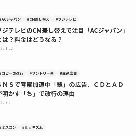
#ACジャパン
#CM差し替え
#フジテレビ
フジテレビのCM差し替えで注目「ACジャパン」
とは？料金はどうなる？
25.1.22
#コピーの改行
#サントリー翠
#交通広告
ＳＮＳで考察加速中「翠」の広告、ＣＤとＡＤ
が明かす「ち」で改行の理由
25.3.6
#ミスコン
#ルッキズム