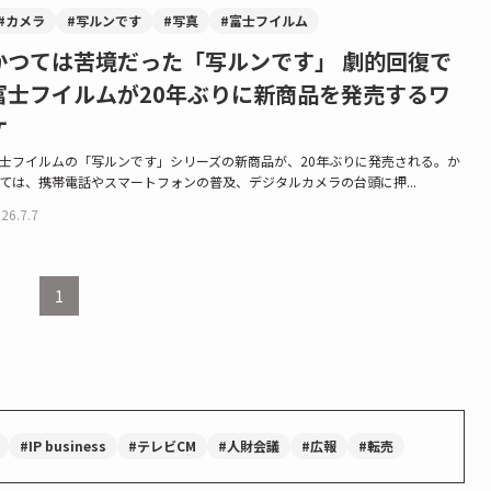
#カメラ
#写ルンです
#写真
#富士フイルム
かつては苦境だった「写ルンです」 劇的回復で
富士フイルムが20年ぶりに新商品を発売するワ
ケ
士フイルムの「写ルンです」シリーズの新商品が、20年ぶりに発売される。か
ては、携帯電話やスマートフォンの普及、デジタルカメラの台頭に押...
26.7.7
1
#IP business
#テレビCM
#人財会議
#広報
#転売