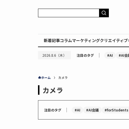
新着記事
コラム
マーケティング
クリエイティブ
｜
#AI
#AI会
2026.8.6（木）
注目のタグ
ホーム
カメラ
カメラ
｜
#AI
#AI会議
#forStudents
注目のタグ