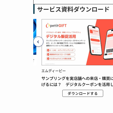
サービス資料ダウンロード
エムディーピー
広告データの“可視
サンプリングを実店舗への来店・購買
ジタル広告内製...
げるには？ デジタルクーポンを活用し.
ドする
ダウンロードする