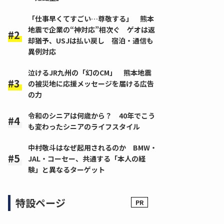
「仕事早くてすごい…尊敬する」 熊本
地震で企業の“神対応”相次ぐ ゲオは返
却猶予、USJは払い戻し 宿泊・通信も
異例対応
泣けるJR九州の「幻のCM」 熊本地震
の被災地に応援メッセージを届ける広告
の力
令和のシニアは何歳から？ 40年でこう
も変わったシニアのライフスタイル
中村敬斗はなぜ起用されるのか BMW・
JAL・コーセー、共通する「本人の経
験」と異なるターゲット
特設ページ