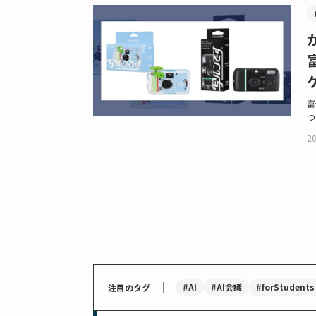
富
つ
20
｜
#AI
#AI会議
#forStudents
注目のタグ