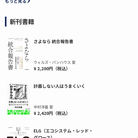
もっと見る
新刊書籍
さよなら 統合報告書
ウィルズ・パンハウス 著
¥ 2,200円（税込）
計画しない人はうまくいく
ディーピー
ガラパゴス
間1,000万本以上の配布実績！】デジタ
導入率87%でも期
ーポンを活用した販促キャンペーンを...
AIを「売上」につ
中村洋基 著
デ...
¥ 2,420円（税込）
ダウンロードする
ダウ
ELG（エコシステム・レッド・
グロース）