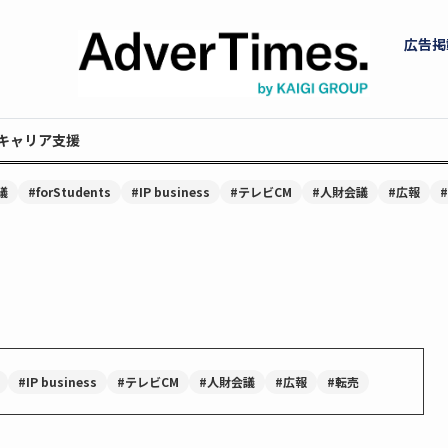
広告掲
キャリア支援
議
#forStudents
#IP business
#テレビCM
#人財会議
#広報
#IP business
#テレビCM
#人財会議
#広報
#転売