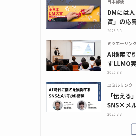
日本郵便
DMには人
賞」の応
2026.8.3
ミツエーリン
AI検索
すLLMO
2026.8.3
ユミルリンク
「伝える
SNS×メ
2026.8.3