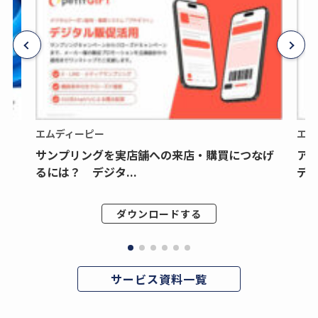
エムディーピー
エム
サンプリングを実店舗への来店・購買につなげ
ア
るには？ デジタ...
デジ
ダウンロードする
サービス資料一覧