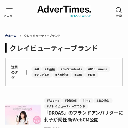
ホーム
クレイビューティーブランド
クレイビューティーブランド
注目
#AI
#AI会議
#forStudents
#IP business
｜
のタ
#テレビCM
#人財会議
#広報
#転売
グ
#Abema
#DROAS
#I-ne
#あか抜け
#クレイビューティーブランド
「DROAS」のブランドアンバサダーに
莉子が就任 新WebCM公開