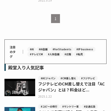
2021.5.19
1
注目
#AI
#AI会議
#forStudents
#IP business
｜
のタ
#テレビCM
#人財会議
#広報
#転売
グ
殿堂入り人気記事
#ACジャパン
#CM差し替え
#フジテレビ
フジテレビのCM差し替えで注目「AC
ジャパン」とは？料金はど...
2025.1.22
#コピーの改行
#サントリー翠
#交通広告