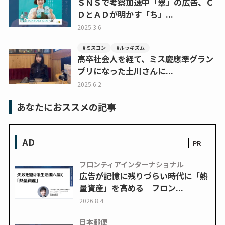
ＳＮＳで考察加速中「翠」の広告、Ｃ
ＤとＡＤが明かす「ち」...
2025.3.6
#ミスコン
#ルッキズム
高卒社会人を経て、ミス慶應準グラン
プリになった土川さんに...
2025.6.2
あなたにおススメの記事
AD
フロンティアインターナショナル
広告が記憶に残りづらい時代に「熱
量資産」を高める フロン...
2026.8.4
日本郵便