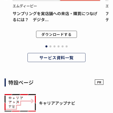
エムディーピー
エム
サンプリングを実店舗への来店・購買につなげ
ア
るには？ デジタ...
デジ
ダウンロードする
サービス資料一覧
特設ページ
キャリアアップナビ