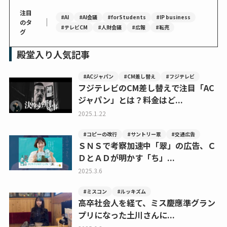
注目
#AI
#AI会議
#forStudents
#IP business
｜
のタ
#テレビCM
#人財会議
#広報
#転売
グ
殿堂入り人気記事
#ACジャパン
#CM差し替え
#フジテレビ
フジテレビのCM差し替えで注目「AC
ジャパン」とは？料金はど...
2025.1.22
#コピーの改行
#サントリー翠
#交通広告
ＳＮＳで考察加速中「翠」の広告、Ｃ
ＤとＡＤが明かす「ち」...
2025.3.6
#ミスコン
#ルッキズム
高卒社会人を経て、ミス慶應準グラン
プリになった土川さんに...