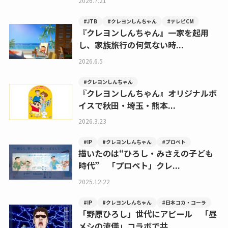
2026.7.21
#JTB
#クレヨンしんちゃん
#テレビCM
『クレヨンしんちゃん』一家を起用
し、家族旅行の何気ない時...
2026.6.5
#クレヨンしんちゃん
『クレヨンしんちゃん』オリジナルボ
イスで秋田・埼玉・熊本...
2026.3.23
#IP
#クレヨンしんちゃん
#プロペト
描いたのは“ひろし・みさえの子ども
時代” 「プロペト」クレ...
2025.12.22
#IP
#クレヨンしんちゃん
#日本コカ・コーラ
「野原ひろし」世代にアピール 「昼
メシの流儀」コラボで共...