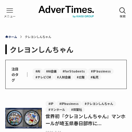
ホーム
クレヨンしんちゃん
クレヨンしんちゃん
注目
#AI
#AI会議
#forStudents
#IP business
｜
のタ
#テレビCM
#人財会議
#広報
#転売
グ
#IP
#IPbusiness
#クレヨンしんちゃん
#マンホール
#双葉社
世界初『クレヨンしんちゃん』マンホ
ールが埼玉県春日部市に...