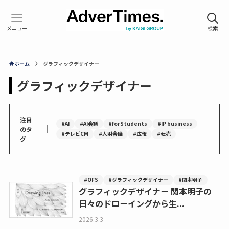
ホーム
グラフィックデザイナー
グラフィックデザイナー
注目
#AI
#AI会議
#forStudents
#IP business
｜
のタ
#テレビCM
#人財会議
#広報
#転売
グ
#OFS
#グラフィックデザイナー
#関本明子
グラフィックデザイナー 関本明子の
日々のドローイングから生...
2026.3.3