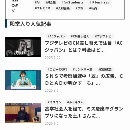
#AI
#AI会議
#forStudents
#IP business
｜
のタ
#テレビCM
#人財会議
#広報
#転売
グ
殿堂入り人気記事
#ACジャパン
#CM差し替え
#フジテレビ
フジテレビのCM差し替えで注目「AC
ジャパン」とは？料金はど...
2025.1.22
#コピーの改行
#サントリー翠
#交通広告
ＳＮＳで考察加速中「翠」の広告、Ｃ
ＤとＡＤが明かす「ち」...
2025.3.6
#ミスコン
#ルッキズム
高卒社会人を経て、ミス慶應準グラン
プリになった土川さんに...
2025.6.2