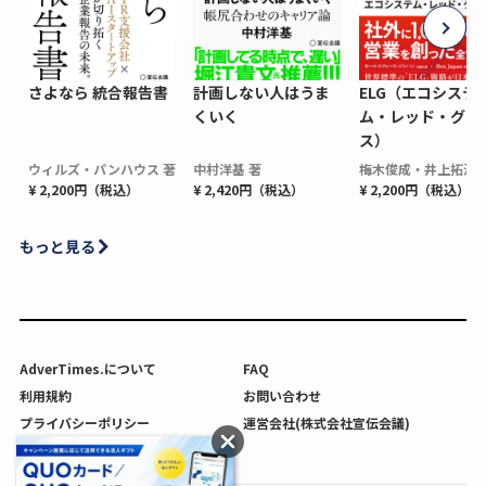
さよなら 統合報告書
計画しない人はうま
ELG（エコシステ
くいく
ム・レッド・グロ
ス）
ウィルズ・パンハウス 著
中村洋基 著
梅木俊成・井上拓海 
¥ 2,200円（税込）
¥ 2,420円（税込）
¥ 2,200円（税込）
もっと見る
AdverTimes.について
FAQ
利用規約
お問い合わせ
プライバシーポリシー
運営会社(株式会社宣伝会議)
利用者情報の外部送信について