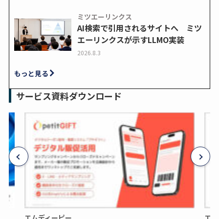
ミツエーリンクス
AI検索で引用されるサイトへ ミツ
エーリンクスが示すLLMO実装
2026.8.3
もっと見る
サービス資料ダウンロード
エムディーピー
エム