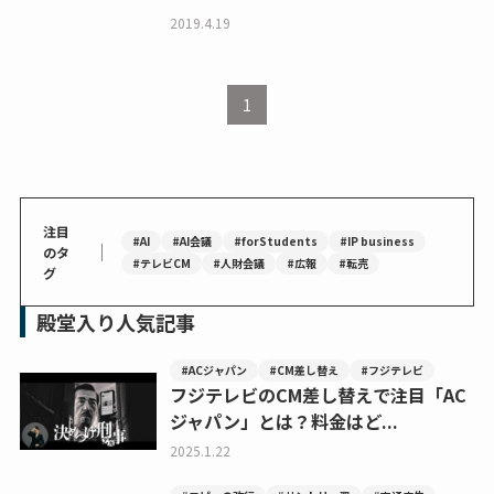
2019.4.19
1
注目
#AI
#AI会議
#forStudents
#IP business
｜
のタ
#テレビCM
#人財会議
#広報
#転売
グ
殿堂入り人気記事
#ACジャパン
#CM差し替え
#フジテレビ
フジテレビのCM差し替えで注目「AC
ジャパン」とは？料金はど...
2025.1.22