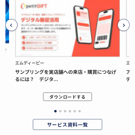
エムディーピー
エム
サンプリングを実店舗への来店・購買につなげ
ア
るには？ デジタ...
デジ
ダウンロードする
サービス資料一覧