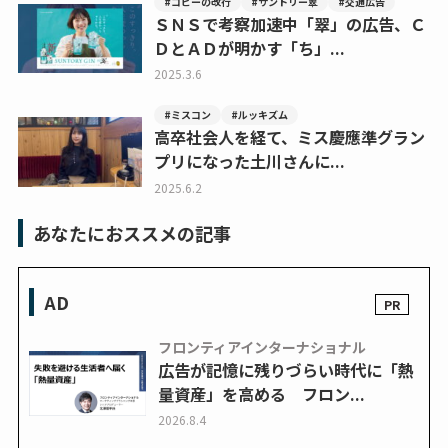
#コピーの改行
#サントリー翠
#交通広告
ＳＮＳで考察加速中「翠」の広告、Ｃ
ＤとＡＤが明かす「ち」...
2025.3.6
#ミスコン
#ルッキズム
高卒社会人を経て、ミス慶應準グラン
プリになった土川さんに...
2025.6.2
あなたにおススメの記事
AD
フロンティアインターナショナル
広告が記憶に残りづらい時代に「熱
量資産」を高める フロン...
2026.8.4