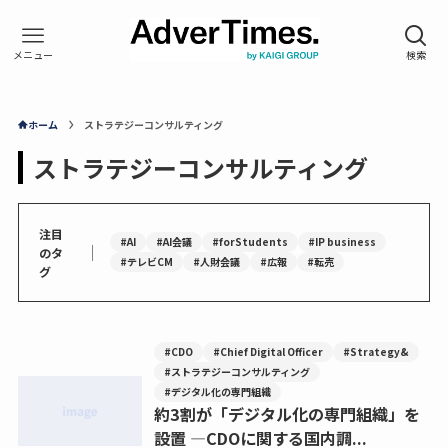
ホーム
ストラテジーコンサルティング
ストラテジーコンサルティング
注目
#AI
#AI会議
#forStudents
#IP business
｜
のタ
#テレビCM
#人財会議
#広報
#転売
グ
#CDO
#Chief Digital Officer
#Strategy&
#ストラテジーコンサルティング
#デジタル化の専門組織
約3割が「デジタル化の専門組織」を
設置 —CDOに関する国内調...