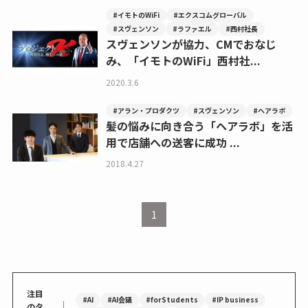
#イモトのWiFi
#エクスコムグローバル
#スヴェンソン
#ラファエル
#西村社長
スヴェンソンが協力、CMでおなじ
み、「イモトのWiFi」西村社...
2020.3.6
#アラン・プロダクツ
#スヴェンソン
#ヘアラボ
髪の悩みに向き合う「ヘアラボ」を活
用で店舗への送客に成功 ...
2018.4.27
1
注目
#AI
#AI会議
#forStudents
#IP business
｜
のタ