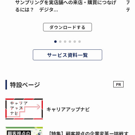
サンプリングを実店舗への来店・購買につなげ
ア
るには？ デジタ...
デジ
ダウンロードする
サービス資料一覧
特設ページ
キャリアアップナビ
【特集】顧客視点の企業変革ー挑戦す