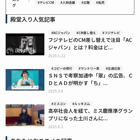
#テレビCM
#人財会議
#広報
#転売
グ
殿堂入り人気記事
#ACジャパン
#CM差し替え
#フジテレビ
フジテレビのCM差し替えで注目「AC
ジャパン」とは？料金はど...
2025.1.22
#コピーの改行
#サントリー翠
#交通広告
ＳＮＳで考察加速中「翠」の広告、Ｃ
ＤとＡＤが明かす「ち」...
2025.3.6
#ミスコン
#ルッキズム
高卒社会人を経て、ミス慶應準グラン
プリになった土川さんに...
2025.6.2