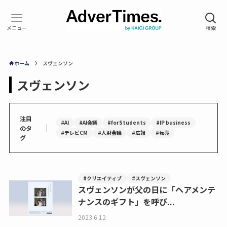
ホーム
スヴェンソン
スヴェンソン
注目
#AI
#AI会議
#forStudents
#IP business
｜
のタ
#テレビCM
#人財会議
#広報
#転売
グ
#クリエイティブ
#スヴェンソン
スヴェンソンが父の日に「ヘアメンテ
ナンスのギフト」を呼び...
2023.6.12