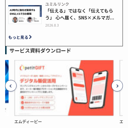
ユミルリンク
「伝える」ではなく「伝えてもら
う」 心へ届く、SNS×メルマガ...
2026.8.3
もっと見る
サービス資料ダウンロード
エムディーピー
エム