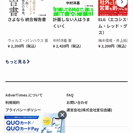
さよなら 統合報告書
計画しない人はうま
ELG（エコシステ
くいく
ム・レッド・グロ
ス）
ウィルズ・パンハウス 著
中村洋基 著
梅木俊成・井上拓海 
¥ 2,200円（税込）
¥ 2,420円（税込）
¥ 2,200円（税込）
もっと見る
AdverTimes.について
FAQ
利用規約
お問い合わせ
プライバシーポリシー
運営会社(株式会社宣伝会議)
利用者情報の外部送信について