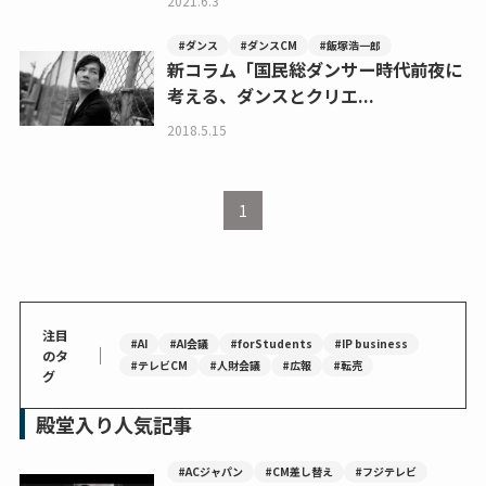
2021.6.3
#ダンス
#ダンスCM
#飯塚浩一郎
新コラム「国民総ダンサー時代前夜に
考える、ダンスとクリエ...
2018.5.15
1
注目
#AI
#AI会議
#forStudents
#IP business
｜
のタ
#テレビCM
#人財会議
#広報
#転売
グ
殿堂入り人気記事
#ACジャパン
#CM差し替え
#フジテレビ