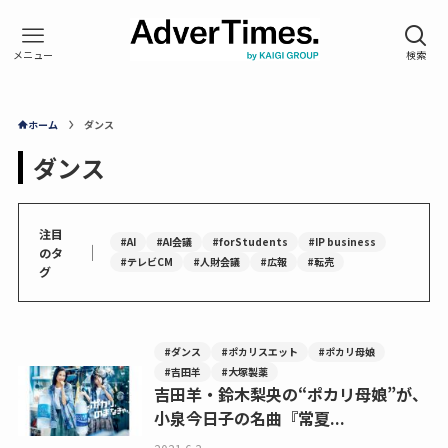
ホーム
ダンス
ダンス
注目
#AI
#AI会議
#forStudents
#IP business
｜
のタ
#テレビCM
#人財会議
#広報
#転売
グ
#ダンス
#ポカリスエット
#ポカリ母娘
#吉田羊
#大塚製薬
吉田羊・鈴木梨央の“ポカリ母娘”が、
小泉今日子の名曲『常夏...