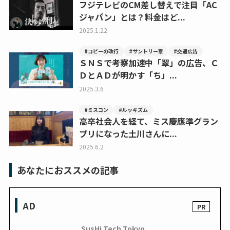
フジテレビのCM差し替えで注目「AC
ジャパン」とは？料金はど...
2025.1.22
#コピーの改行
#サントリー翠
#交通広告
ＳＮＳで考察加速中「翠」の広告、Ｃ
ＤとＡＤが明かす「ち」...
2025.3.6
#ミスコン
#ルッキズム
高卒社会人を経て、ミス慶應準グラン
プリになった土川さんに...
2025.6.2
あなたにおススメの記事
AD
SusHi Tech Tokyo