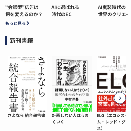
“会話型”広告は
AIに選ばれる
AI実装時代の
何を変えるのか？
時代のEC
世界のクリエイ
もっと見る
新刊書籍
さよなら 統合報告書
計画しない人はうま
ELG（エコシステ
くいく
ム・レッド・グロ
ス）