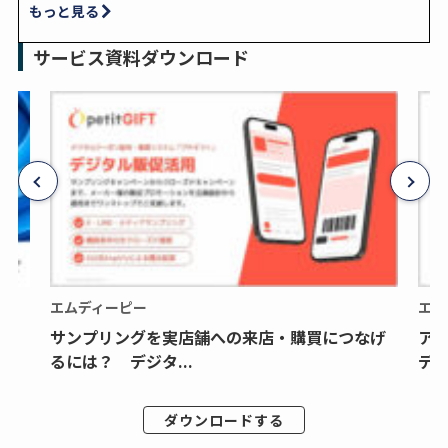
もっと見る
サービス資料ダウンロード
エムディーピー
エム
サンプリングを実店舗への来店・購買につなげ
ア
るには？ デジタ...
デジ
ダウンロードする