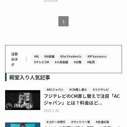
2019.4.4
1
注目
#AI
#AI会議
#forStudents
#IP business
｜
のタ
#テレビCM
#人財会議
#広報
#転売
グ
殿堂入り人気記事
#ACジャパン
#CM差し替え
#フジテレビ
フジテレビのCM差し替えで注目「AC
ジャパン」とは？料金はど...
2025.1.22
#コピーの改行
#サントリー翠
#交通広告