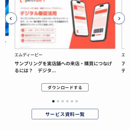
エムディーピー
エム
サンプリングを実店舗への来店・購買につなげ
ア
るには？ デジタ...
デジ
ダウンロードする
サービス資料一覧