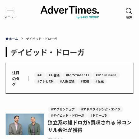
ホーム
デイビッド・ドローガ
デイビッド・ドローガ
注目
#AI
#AI会議
#forStudents
#IP business
｜
のタ
#テレビCM
#人財会議
#広報
#転売
グ
#アクセンチュア
#アドバタイジング・エイジ
#デイビッド・ドローガ
#ドローガ5
独立系の雄ドロガ5買収される 米コン
サル会社が獲得