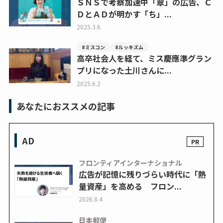
ＳＮＳで考察加速中「翠」の広告、Ｃ
ＤとＡＤが明かす「ち」...
2025.3.6
#ミスコン
#ルッキズム
高卒社会人を経て、ミス慶應準グラン
プリになった土川さんに...
2025.6.2
あなたにおススメの記事
AD
フロンティアインターナショナル
広告が記憶に残りづらい時代に「熱
量資産」を高める フロン...
2026.8.4
日本郵便