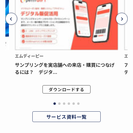
エムディーピー
エム
サンプリングを実店舗への来店・購買につなげ
ア
るには？ デジタ...
デジ
ダウンロードする
サービス資料一覧