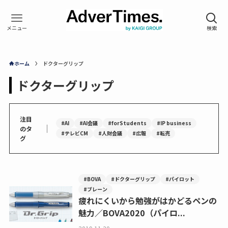
ホーム
ドクターグリップ
ドクターグリップ
注目
#AI
#AI会議
#forStudents
#IP business
｜
のタ
#テレビCM
#人財会議
#広報
#転売
グ
#BOVA
#ドクターグリップ
#パイロット
#ブレーン
疲れにくいから勉強がはかどるペンの
魅力／BOVA2020（パイロ...