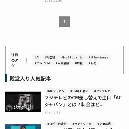
2019.11.20
1
注目
#AI
#AI会議
#forStudents
#IP business
｜
のタ
#テレビCM
#人財会議
#広報
#転売
グ
殿堂入り人気記事
#ACジャパン
#CM差し替え
#フジテレビ
フジテレビのCM差し替えで注目「AC
ジャパン」とは？料金はど...
2025.1.22
#コピーの改行
#サントリー翠
#交通広告