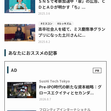
ＳＮＳで考察加速中「翠」の広告、Ｃ
ＤとＡＤが明かす「ち」...
2025.3.6
#ミスコン
#ルッキズム
高卒社会人を経て、ミス慶應準グラン
プリになった土川さんに...
2025.6.2
あなたにおススメの記事
AD
SusHi Tech Tokyo
Pre-IPO時代の新たな資本戦略：グ
ロースエクイティとセカンダ...
2026.8.7
フロンティアインターナショナル