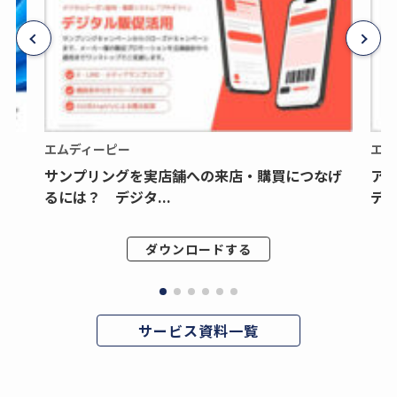
エムディーピー
エム
サンプリングを実店舗への来店・購買につなげ
ア
るには？ デジタ...
デジ
ダウンロードする
サービス資料一覧