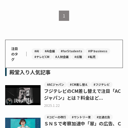
1
注目
#AI
#AI会議
#forStudents
#IP business
｜
のタ
#テレビCM
#人財会議
#広報
#転売
グ
殿堂入り人気記事
#ACジャパン
#CM差し替え
#フジテレビ
フジテレビのCM差し替えで注目「AC
ジャパン」とは？料金はど...
2025.1.22
#コピーの改行
#サントリー翠
#交通広告
ＳＮＳで考察加速中「翠」の広告、Ｃ