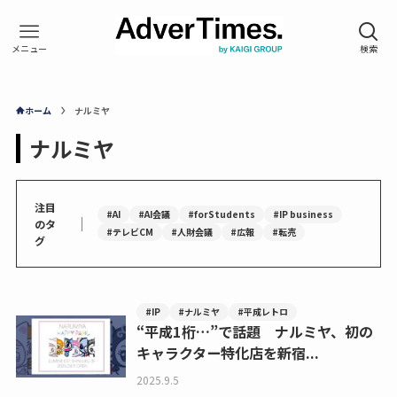
ホーム
ナルミヤ
ナルミヤ
注目
#AI
#AI会議
#forStudents
#IP business
｜
のタ
#テレビCM
#人財会議
#広報
#転売
グ
#IP
#ナルミヤ
#平成レトロ
“平成1桁…”で話題 ナルミヤ、初の
キャラクター特化店を新宿...
2025.9.5