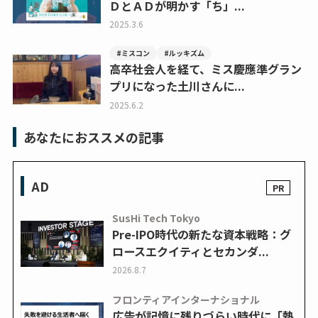
ＤとＡＤが明かす「ち」...
2025.3.6
#ミスコン
#ルッキズム
高卒社会人を経て、ミス慶應準グラン
プリになった土川さんに...
2025.6.2
あなたにおススメの記事
AD
SusHi Tech Tokyo
Pre-IPO時代の新たな資本戦略：グ
ロースエクイティとセカンダ...
2026.8.7
フロンティアインターナショナル
広告が記憶に残りづらい時代に「熱