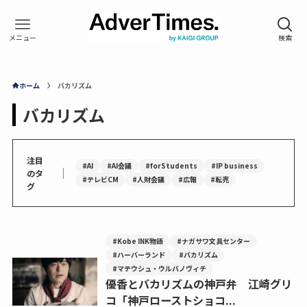
ホーム
バカリズム
バカリズム
注目
#AI
#AI会議
#forStudents
#IP business
｜
のタ
#テレビCM
#人財会議
#広報
#転売
グ
#Kobe INK物語
#ナガサワ文具センター
#ハーバーランド
#バカリズム
#マテウシュ・ウルバノヴィチ
優香とバカリズムの神戸弁 江崎グリ
コ「神戸ローストショコ...