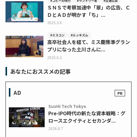
#コピーの改行
#サントリー翠
#交通広告
ＳＮＳで考察加速中「翠」の広告、Ｃ
ＤとＡＤが明かす「ち」...
2025.3.6
#ミスコン
#ルッキズム
高卒社会人を経て、ミス慶應準グラン
プリになった土川さんに...
2025.6.2
あなたにおススメの記事
AD
SusHi Tech Tokyo
Pre-IPO時代の新たな資本戦略：グ
ロースエクイティとセカンダ...
2026.8.7