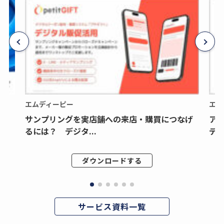
エムディーピー
エム
サンプリングを実店舗への来店・購買につなげ
ア
るには？ デジタ...
デジ
ダウンロードする
サービス資料一覧