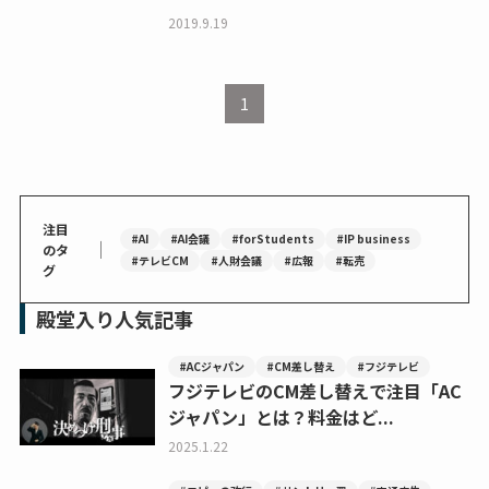
2019.9.19
1
注目
#AI
#AI会議
#forStudents
#IP business
｜
のタ
#テレビCM
#人財会議
#広報
#転売
グ
殿堂入り人気記事
#ACジャパン
#CM差し替え
#フジテレビ
フジテレビのCM差し替えで注目「AC
ジャパン」とは？料金はど...
2025.1.22