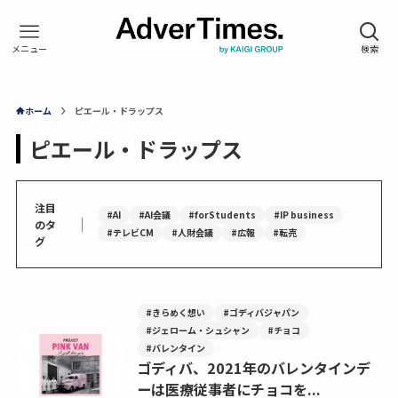
ホーム
ピエール・ドラップス
ピエール・ドラップス
注目
#AI
#AI会議
#forStudents
#IP business
｜
のタ
#テレビCM
#人財会議
#広報
#転売
グ
#きらめく想い
#ゴディバジャパン
#ジェローム・シュシャン
#チョコ
#バレンタイン
ゴディバ、2021年のバレンタインデ
ーは医療従事者にチョコを...