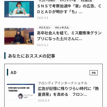
#コピーの改行
#サントリー翠
#交通広告
ＳＮＳで考察加速中「翠」の広告、Ｃ
ＤとＡＤが明かす「ち」...
2025.3.6
#ミスコン
#ルッキズム
高卒社会人を経て、ミス慶應準グラン
プリになった土川さんに...
2025.6.2
あなたにおススメの記事
AD
フロンティアインターナショナル
広告が記憶に残りづらい時代に「熱
量資産」を高める フロン...
2026.8.4