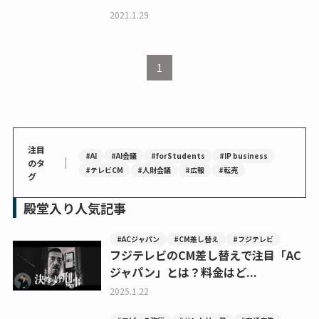
2021.1.29
1
注目
#AI
#AI会議
#forStudents
#IP business
｜
のタ
#テレビCM
#人財会議
#広報
#転売
グ
殿堂入り人気記事
#ACジャパン
#CM差し替え
#フジテレビ
フジテレビのCM差し替えで注目「AC
ジャパン」とは？料金はど...
2025.1.22