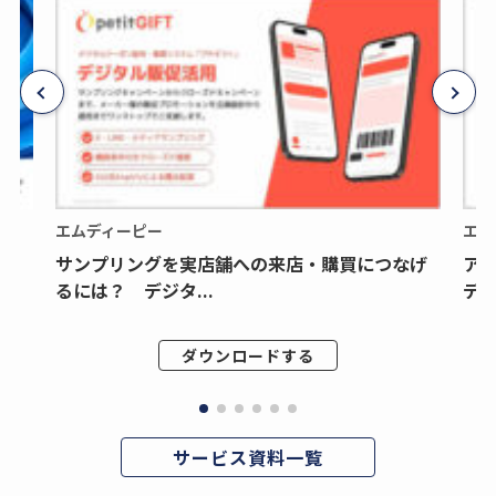
エムディーピー
エム
サンプリングを実店舗への来店・購買につなげ
ア
るには？ デジタ...
デジ
ダウンロードする
サービス資料一覧