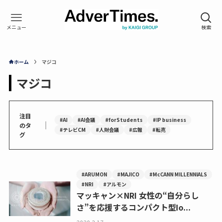
ホーム
マジコ
マジコ
注目
#AI
#AI会議
#forStudents
#IP business
｜
のタ
#テレビCM
#人財会議
#広報
#転売
グ
#ARUMON
#MAJICO
#McCANN MILLENNIALS
#NRI
#アルモン
マッキャン×NRI 女性の“自分らし
さ”を応援するコンパクト型Io...