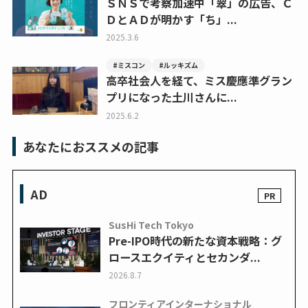
ＳＮＳで考察加速中「翠」の広告、Ｃ
ＤとＡＤが明かす「ち」...
2025.3.6
#ミスコン
#ルッキズム
高卒社会人を経て、ミス慶應準グラン
プリになった土川さんに...
2025.6.2
あなたにおススメの記事
AD
SusHi Tech Tokyo
Pre-IPO時代の新たな資本戦略：グ
ロースエクイティとセカンダ...
2026.8.7
フロンティアインターナショナル