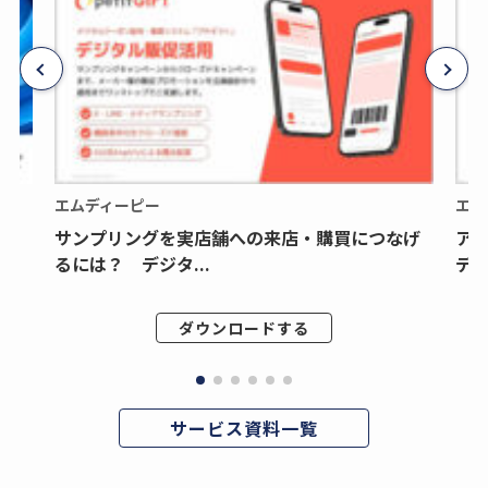
エムディーピー
エム
サンプリングを実店舗への来店・購買につなげ
ア
るには？ デジタ...
デジ
ダウンロードする
サービス資料一覧