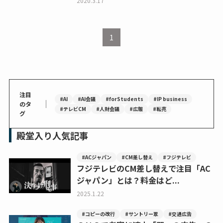
2020.3.17
1
注目
#AI
#AI会議
#forStudents
#IP business
｜
のタ
#テレビCM
#人財会議
#広報
#転売
グ
殿堂入り人気記事
#ACジャパン
#CM差し替え
#フジテレビ
フジテレビのCM差し替えで注目「AC
ジャパン」とは？料金はど...
2025.1.22
#コピーの改行
#サントリー翠
#交通広告