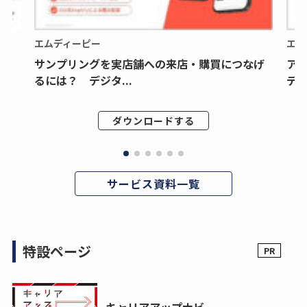
エムディーピー
エム
サンプリングを実店舗への来店・購買につなげ
ア
るには？ デジタ...
デジ
ダウンロードする
サービス資料一覧
特設ページ
キャリアアップナビ