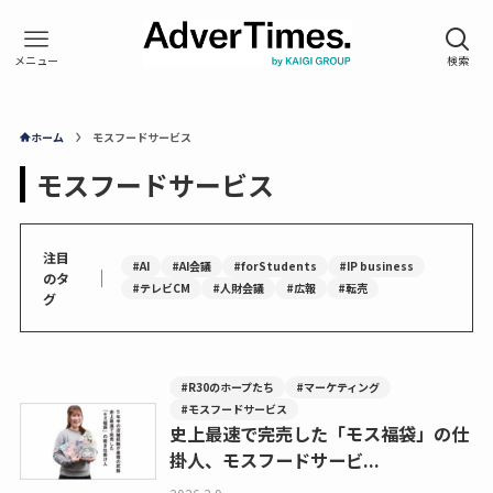
ホーム
モスフードサービス
モスフードサービス
注目
#AI
#AI会議
#forStudents
#IP business
｜
のタ
#テレビCM
#人財会議
#広報
#転売
グ
#R30のホープたち
#マーケティング
#モスフードサービス
史上最速で完売した「モス福袋」の仕
掛人、モスフードサービ...