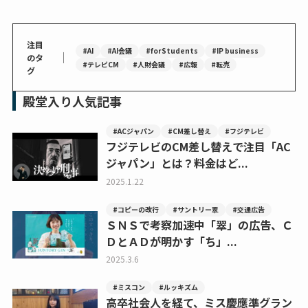
注目
#AI
#AI会議
#forStudents
#IP business
｜
のタ
#テレビCM
#人財会議
#広報
#転売
グ
殿堂入り人気記事
#ACジャパン
#CM差し替え
#フジテレビ
フジテレビのCM差し替えで注目「AC
ジャパン」とは？料金はど...
2025.1.22
#コピーの改行
#サントリー翠
#交通広告
ＳＮＳで考察加速中「翠」の広告、Ｃ
ＤとＡＤが明かす「ち」...
2025.3.6
#ミスコン
#ルッキズム
高卒社会人を経て、ミス慶應準グラン