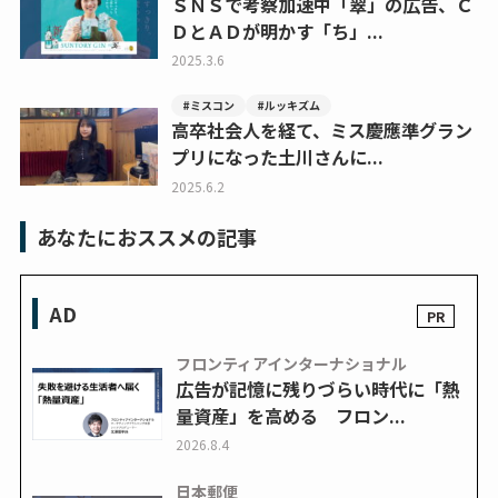
ＳＮＳで考察加速中「翠」の広告、Ｃ
ＤとＡＤが明かす「ち」...
2025.3.6
#ミスコン
#ルッキズム
高卒社会人を経て、ミス慶應準グラン
プリになった土川さんに...
2025.6.2
あなたにおススメの記事
AD
フロンティアインターナショナル
広告が記憶に残りづらい時代に「熱
量資産」を高める フロン...
2026.8.4
日本郵便