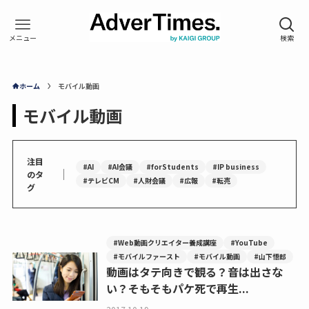
ホーム
モバイル動画
モバイル動画
注目
#AI
#AI会議
#forStudents
#IP business
｜
のタ
#テレビCM
#人財会議
#広報
#転売
グ
#Web動画クリエイター養成講座
#YouTube
#モバイルファースト
#モバイル動画
#山下悟郎
動画はタテ向きで観る？音は出さな
い？そもそもパケ死で再生...