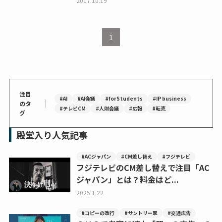
2017.10.19
1
注目
#AI
#AI会議
#forStudents
#IP business
｜
のタ
#テレビCM
#人財会議
#広報
#転売
グ
殿堂入り人気記事
#ACジャパン
#CM差し替え
#フジテレビ
フジテレビのCM差し替えで注目「AC
ジャパン」とは？料金はど...
2025.1.22
#コピーの改行
#サントリー翠
#交通広告