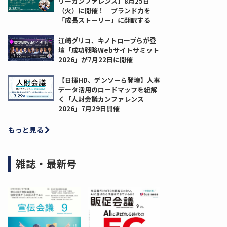
リーカンファレンス」8月25日
（火）に開催！ ブランド力を
「成長ストーリー」に翻訳する
江崎グリコ、キノトロープらが登
壇「成功戦略Webサイトサミット
2026」が7月22日に開催
【日揮HD、デンソーら登壇】人事
データ活用のロードマップを紐解
く「人財会議カンファレンス
2026」7月29日開催
もっと見る
雑誌・最新号