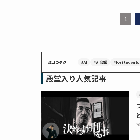
1
｜
#AI
#AI会議
#forStudents
注目のタグ
殿堂入り人気記事
20