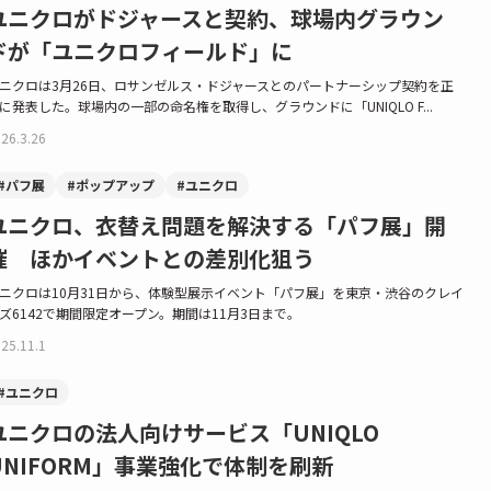
ユニクロがドジャースと契約、球場内グラウン
ドが「ユニクロフィールド」に
ニクロは3月26日、ロサンゼルス・ドジャースとのパートナーシップ契約を正
に発表した。球場内の一部の命名権を取得し、グラウンドに「UNIQLO F...
26.3.26
#パフ展
#ポップアップ
#ユニクロ
ユニクロ、衣替え問題を解決する「パフ展」開
催 ほかイベントとの差別化狙う
ニクロは10月31日から、体験型展示イベント「パフ展」を東京・渋谷のクレイ
ズ6142で期間限定オープン。期間は11月3日まで。
25.11.1
#ユニクロ
ユニクロの法人向けサービス「UNIQLO
UNIFORM」事業強化で体制を刷新