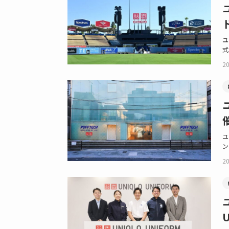
ユ
式
20
ユ
ン
20