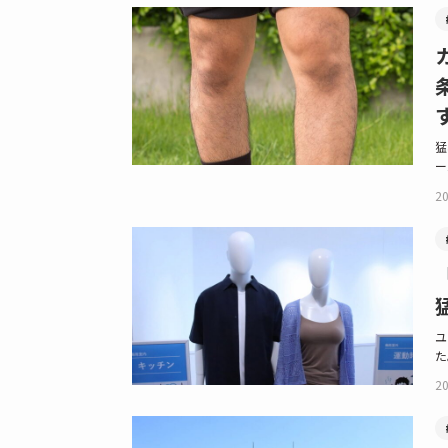
猛
ー
20
ユ
た
20