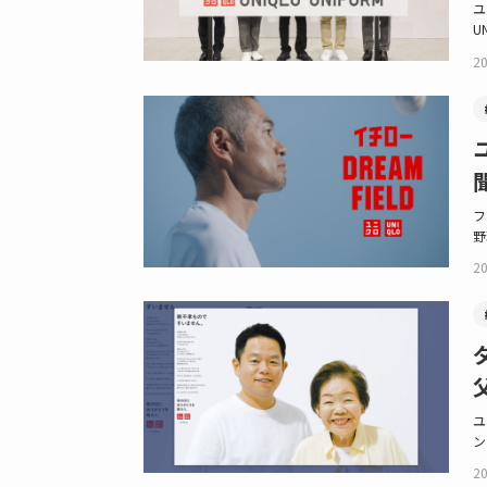
ユ
U
20
フ
野
20
ユ
ン
20