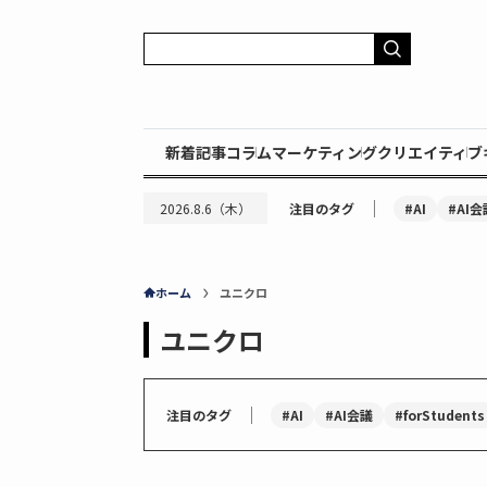
新着記事
コラム
マーケティング
クリエイティブ
｜
#AI
#AI会
2026.8.6（木）
注目のタグ
ホーム
ユニクロ
ユニクロ
｜
#AI
#AI会議
#forStudents
注目のタグ