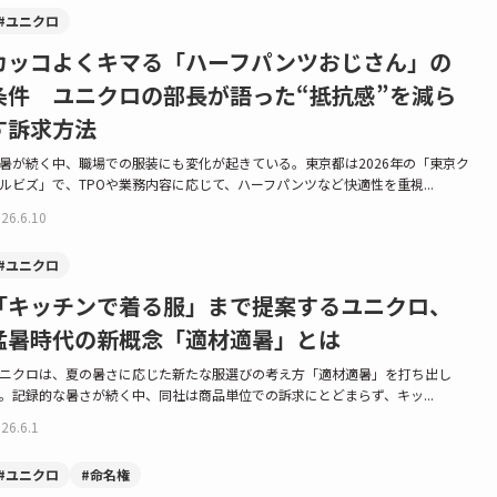
#ユニクロ
カッコよくキマる「ハーフパンツおじさん」の
条件 ユニクロの部長が語った“抵抗感”を減ら
す訴求方法
暑が続く中、職場での服装にも変化が起きている。東京都は2026年の「東京ク
ルビズ」で、TPOや業務内容に応じて、ハーフパンツなど快適性を重視...
26.6.10
#ユニクロ
「キッチンで着る服」まで提案するユニクロ、
猛暑時代の新概念「適材適暑」とは
ニクロは、夏の暑さに応じた新たな服選びの考え方「適材適暑」を打ち出し
。記録的な暑さが続く中、同社は商品単位での訴求にとどまらず、キッ...
26.6.1
#ユニクロ
#命名権