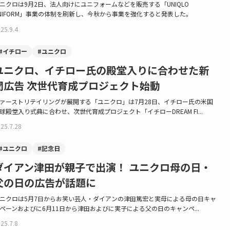
ニクロは9月2日、法人向けにユニフォームなどを販売する「UNIQLO
NIFORM」事業の体制を刷新し、今秋から事業を強化すると発表した。
25.9.4
#イチロー
#ユニクロ
ユニクロ、イチロー氏の殿堂入りに合わせた新
聞広告 次世代育成プロジェクト始動
ァーストリテイリングが展開する「ユニクロ」は7月28日、イチロー氏の米国
球殿堂入り式典に合わせ、次世代育成プロジェクト「イチローDREAM FI...
25.7.28
#ユニクロ
#記念日
ダイアン津田が親子で出演！ ユニクロ母の日・
父の日の広告が話題に
ニクロは5月7日からお笑い芸人・ダイアンの津田篤宏と実母による母の日キャ
ペーンおよびに6月11日から津田およびに実子による父の日のキャンペ...
25.7.8