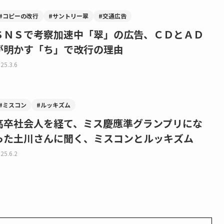
#コピーの改行
#サントリー翠
#交通広告
ＳＮＳで考察加速中「翠」の広告、ＣＤとＡＤ
が明かす「ち」で改行の理由
25.3.6
#ミスコン
#ルッキズム
高卒社会人を経て、ミス慶應準グランプリにな
った土川さんに聞く、ミスコンとルッキズム
25.6.2