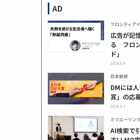
AD
フロンティア
広告が記
る フロン
ド」
2026.8.4
日本郵便
DMには人
賞」の応
2026.8.3
ミツエーリン
AI検索
すLLMO