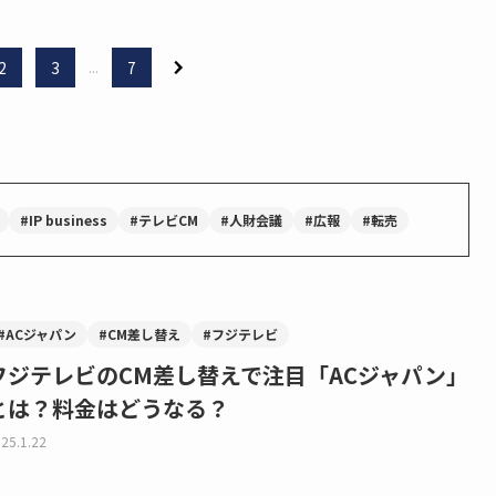
2
3
...
7
#IP business
#テレビCM
#人財会議
#広報
#転売
#ACジャパン
#CM差し替え
#フジテレビ
フジテレビのCM差し替えで注目「ACジャパン」
とは？料金はどうなる？
25.1.22