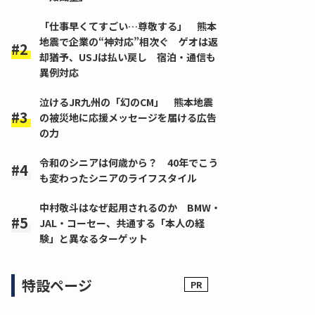
「仕事早くてすごい…尊敬する」 熊本
地震で企業の“神対応”相次ぐ ゲオは返
却猶予、USJは払い戻し 宿泊・通信も
異例対応
泣けるJR九州の「幻のCM」 熊本地震
の被災地に応援メッセージを届ける広告
の力
令和のシニアは何歳から？ 40年でこう
も変わったシニアのライフスタイル
中村敬斗はなぜ起用されるのか BMW・
JAL・コーセー、共通する「本人の経
験」と異なるターゲット
特設ページ