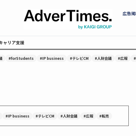
広告掲
キャリア支援
議
#forStudents
#IP business
#テレビCM
#人財会議
#広報
#IP business
#テレビCM
#人財会議
#広報
#転売