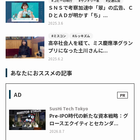
#コピーの改行
#サントリー翠
#交通広告
ＳＮＳで考察加速中「翠」の広告、Ｃ
ＤとＡＤが明かす「ち」...
2025.3.6
#ミスコン
#ルッキズム
高卒社会人を経て、ミス慶應準グラン
プリになった土川さんに...
2025.6.2
あなたにおススメの記事
AD
SusHi Tech Tokyo
Pre-IPO時代の新たな資本戦略：グ
ロースエクイティとセカンダ...
2026.8.7