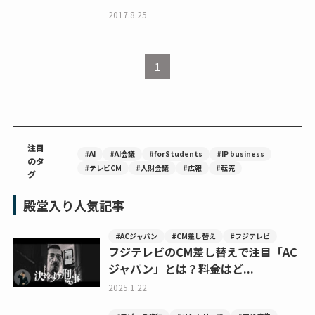
2017.8.25
1
注目
#AI
#AI会議
#forStudents
#IP business
｜
のタ
#テレビCM
#人財会議
#広報
#転売
グ
殿堂入り人気記事
#ACジャパン
#CM差し替え
#フジテレビ
フジテレビのCM差し替えで注目「AC
ジャパン」とは？料金はど...
2025.1.22