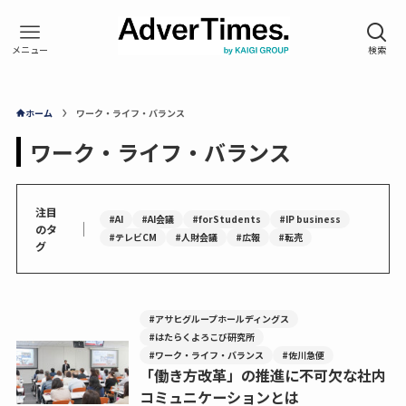
ホーム
ワーク・ライフ・バランス
ワーク・ライフ・バランス
注目
#AI
#AI会議
#forStudents
#IP business
｜
のタ
#テレビCM
#人財会議
#広報
#転売
グ
#アサヒグループホールディングス
#はたらくよろこび研究所
#ワーク・ライフ・バランス
#佐川急便
「働き方改革」の推進に不可欠な社内
コミュニケーションとは