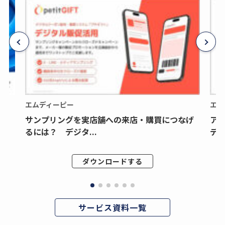
エムディーピー
エム
サンプリングを実店舗への来店・購買につなげ
ア
るには？ デジタ...
デジ
ダウンロードする
サービス資料一覧