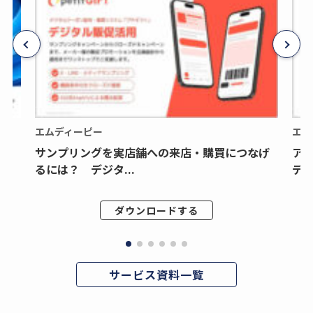
エムディーピー
エム
サンプリングを実店舗への来店・購買につなげ
ア
るには？ デジタ...
デジ
ダウンロードする
サービス資料一覧