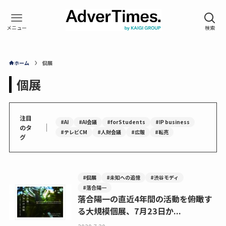
ホーム
個展
個展
注目
#AI
#AI会議
#forStudents
#IP business
｜
のタ
#テレビCM
#人財会議
#広報
#転売
グ
#個展
#未知への追憶
#渋谷モディ
#落合陽一
落合陽一の直近4年間の活動を俯瞰す
る大規模個展、7月23日か...