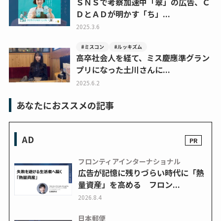
ＳＮＳで考察加速中「翠」の広告、Ｃ
ＤとＡＤが明かす「ち」...
2025.3.6
#ミスコン
#ルッキズム
高卒社会人を経て、ミス慶應準グラン
プリになった土川さんに...
2025.6.2
あなたにおススメの記事
AD
フロンティアインターナショナル
広告が記憶に残りづらい時代に「熱
量資産」を高める フロン...
2026.8.4
日本郵便