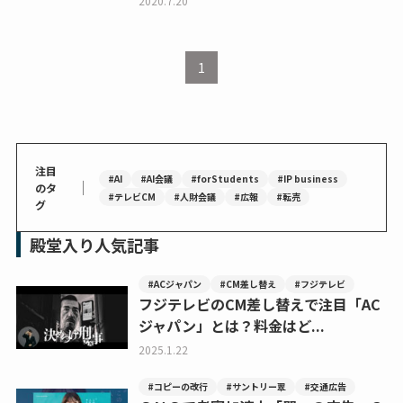
2020.7.20
1
注目
#AI
#AI会議
#forStudents
#IP business
｜
のタ
#テレビCM
#人財会議
#広報
#転売
グ
殿堂入り人気記事
#ACジャパン
#CM差し替え
#フジテレビ
フジテレビのCM差し替えで注目「AC
ジャパン」とは？料金はど...
2025.1.22
#コピーの改行
#サントリー翠
#交通広告