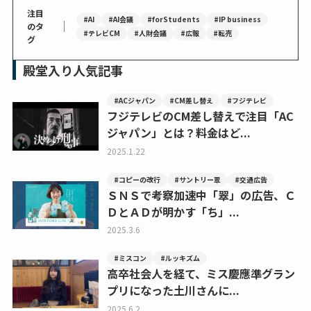
注目
#AI
#AI会議
#forStudents
#IP business
｜
のタ
#テレビCM
#人財会議
#広報
#転売
グ
殿堂入り人気記事
#ACジャパン
#CM差し替え
#フジテレビ
フジテレビのCM差し替えで注目「AC
ジャパン」とは？料金はど...
2025.1.22
#コピーの改行
#サントリー翠
#交通広告
ＳＮＳで考察加速中「翠」の広告、Ｃ
ＤとＡＤが明かす「ち」...
2025.3.6
#ミスコン
#ルッキズム
高卒社会人を経て、ミス慶應準グラン
プリになった土川さんに...
2025.6.2