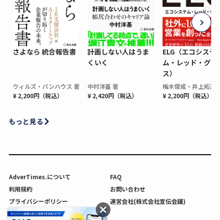
さよなら 統合報告書
計画しない人はうま
ELG（エコシステ
くいく
ム・レッド・グロ
ス）
ウィルズ・パンハウス 著
中村洋基 著
梅木俊成・井上拓海 
¥ 2,200円（税込）
¥ 2,420円（税込）
¥ 2,200円（税込）
もっと見る
AdverTimes.について
FAQ
利用規約
お問い合わせ
プライバシーポリシー
運営会社(株式会社宣伝会議)
利用者情報の外部送信について