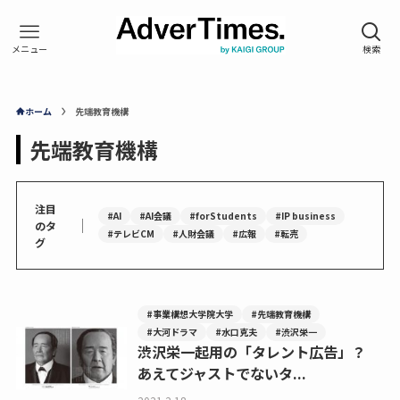
ホーム
先端教育機構
先端教育機構
注目
#AI
#AI会議
#forStudents
#IP business
｜
のタ
#テレビCM
#人財会議
#広報
#転売
グ
#事業構想大学院大学
#先端教育機構
#大河ドラマ
#水口克夫
#渋沢栄一
渋沢栄一起用の「タレント広告」？
あえてジャストでないタ...