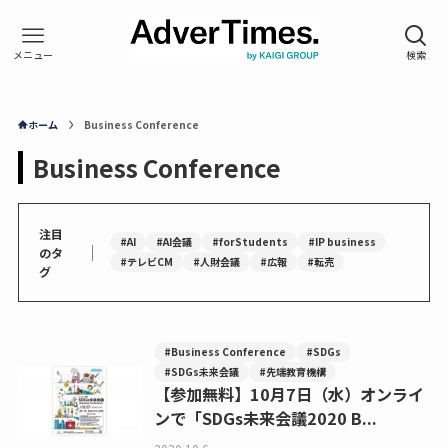
ホーム
Business Conference
Business Conference
注目
#AI
#AI会議
#forStudents
#IP business
｜
のタ
#テレビCM
#人財会議
#広報
#転売
グ
#Business Conference
#SDGs
#SDGs未来会議
#先端教育機構
【参加無料】10月7日（水）オンライ
ンで「SDGs未来会議2020 B...