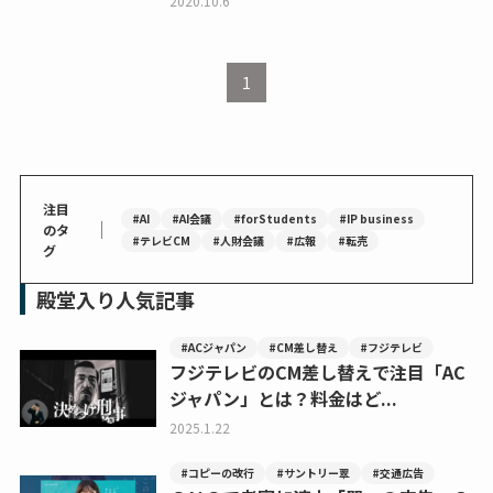
2020.10.6
1
注目
#AI
#AI会議
#forStudents
#IP business
｜
のタ
#テレビCM
#人財会議
#広報
#転売
グ
殿堂入り人気記事
#ACジャパン
#CM差し替え
#フジテレビ
フジテレビのCM差し替えで注目「AC
ジャパン」とは？料金はど...
2025.1.22
#コピーの改行
#サントリー翠
#交通広告