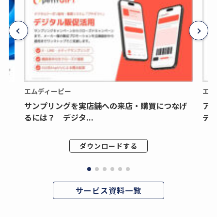
エムディーピー
エム
サンプリングを実店舗への来店・購買につなげ
ア
るには？ デジタ...
デジ
ダウンロードする
サービス資料一覧