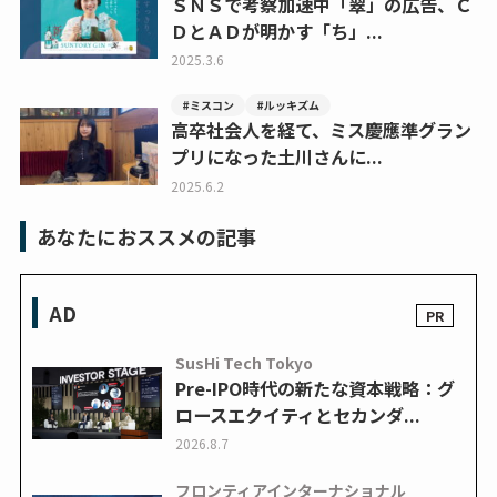
ＳＮＳで考察加速中「翠」の広告、Ｃ
ＤとＡＤが明かす「ち」...
2025.3.6
#ミスコン
#ルッキズム
高卒社会人を経て、ミス慶應準グラン
プリになった土川さんに...
2025.6.2
あなたにおススメの記事
AD
SusHi Tech Tokyo
Pre-IPO時代の新たな資本戦略：グ
ロースエクイティとセカンダ...
2026.8.7
フロンティアインターナショナル