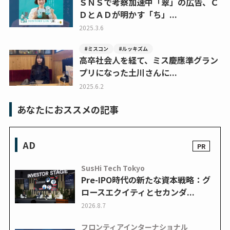
ＳＮＳで考察加速中「翠」の広告、Ｃ
ＤとＡＤが明かす「ち」...
2025.3.6
#ミスコン
#ルッキズム
高卒社会人を経て、ミス慶應準グラン
プリになった土川さんに...
2025.6.2
あなたにおススメの記事
AD
SusHi Tech Tokyo
Pre-IPO時代の新たな資本戦略：グ
ロースエクイティとセカンダ...
2026.8.7
フロンティアインターナショナル