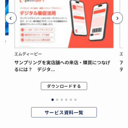
エムディーピー
エム
サンプリングを実店舗への来店・購買につなげ
ア
るには？ デジタ...
デジ
ダウンロードする
サービス資料一覧