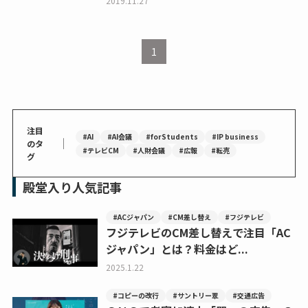
2019.11.27
1
注目
#AI
#AI会議
#forStudents
#IP business
｜
のタ
#テレビCM
#人財会議
#広報
#転売
グ
殿堂入り人気記事
#ACジャパン
#CM差し替え
#フジテレビ
フジテレビのCM差し替えで注目「AC
ジャパン」とは？料金はど...
2025.1.22
#コピーの改行
#サントリー翠
#交通広告