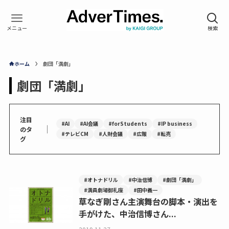
ホーム
劇団「満劇」
劇団「満劇」
注目
#AI
#AI会議
#forStudents
#IP business
｜
のタ
#テレビCM
#人財会議
#広報
#転売
グ
#オトナドリル
#中治信博
#劇団「満劇」
#満員劇場御礼座
#田中義一
草なぎ剛さん主演舞台の脚本・演出を
手がけた、中治信博さん...