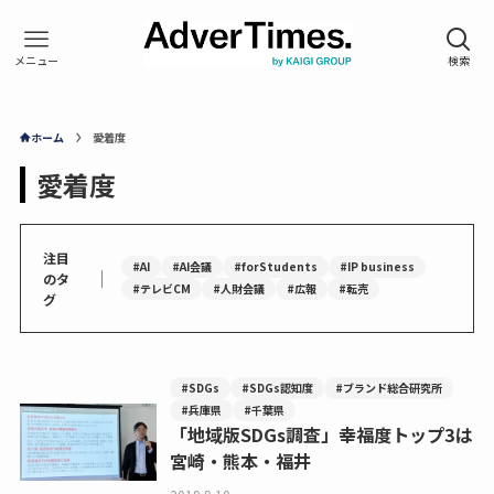
ホーム
愛着度
愛着度
注目
#AI
#AI会議
#forStudents
#IP business
｜
のタ
#テレビCM
#人財会議
#広報
#転売
グ
#SDGs
#SDGs認知度
#ブランド総合研究所
#兵庫県
#千葉県
「地域版SDGs調査」幸福度トップ3は
宮崎・熊本・福井