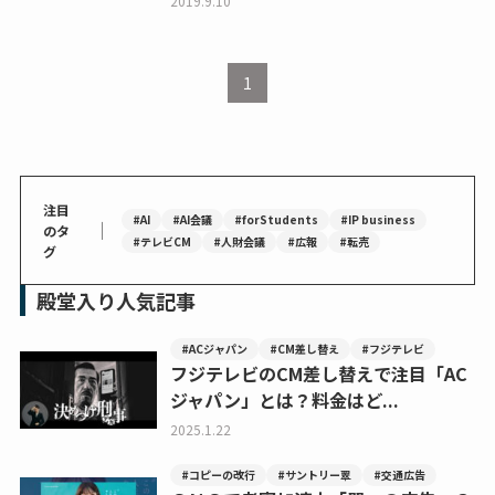
2019.9.10
1
注目
#AI
#AI会議
#forStudents
#IP business
｜
のタ
#テレビCM
#人財会議
#広報
#転売
グ
殿堂入り人気記事
#ACジャパン
#CM差し替え
#フジテレビ
フジテレビのCM差し替えで注目「AC
ジャパン」とは？料金はど...
2025.1.22
#コピーの改行
#サントリー翠
#交通広告