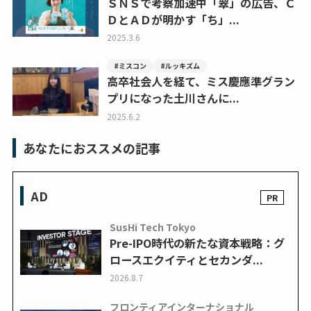
ＳＮＳで考察加速中「翠」の広告、Ｃ
ＤとＡＤが明かす「ち」...
2025.3.6
#ミスコン
#ルッキズム
高卒社会人を経て、ミス慶應準グラン
プリになった土川さんに...
2025.6.2
あなたにおススメの記事
AD
SusHi Tech Tokyo
Pre-IPO時代の新たな資本戦略：グ
ロースエクイティとセカンダ...
2026.8.7
フロンティアインターナショナル