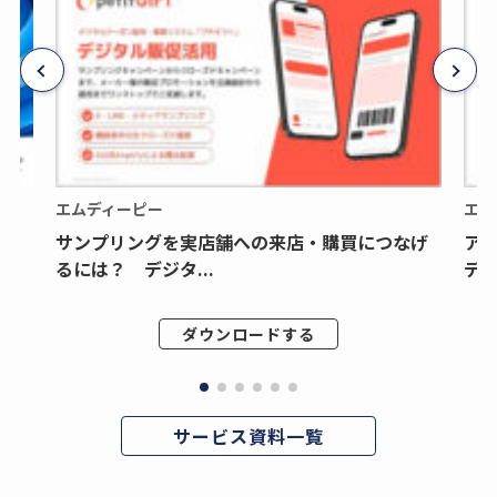
エムディーピー
エム
サンプリングを実店舗への来店・購買につなげ
ア
るには？ デジタ...
デジ
ダウンロードする
サービス資料一覧