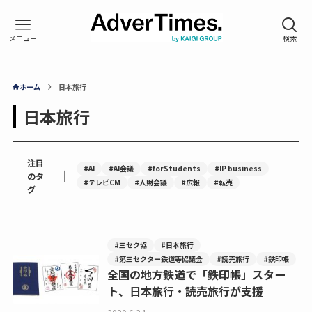
ホーム
日本旅行
日本旅行
注目
#AI
#AI会議
#forStudents
#IP business
｜
のタ
#テレビCM
#人財会議
#広報
#転売
グ
#三セク協
#日本旅行
#第三セクター鉄道等協議会
#読売旅行
#鉄印帳
全国の地方鉄道で「鉄印帳」スター
ト、日本旅行・読売旅行が支援