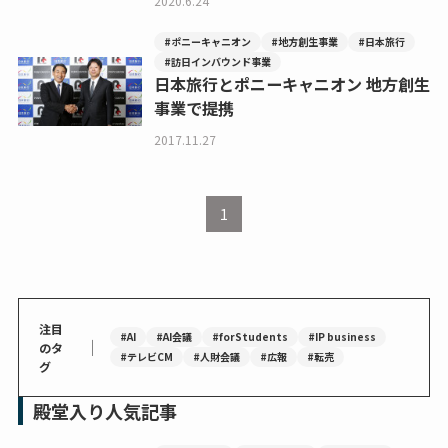
2020.6.24
#ポニーキャニオン
#地方創生事業
#日本旅行
#訪日インバウンド事業
日本旅行とポニーキャニオン 地方創生
事業で提携
2017.11.27
1
注目
#AI
#AI会議
#forStudents
#IP business
｜
のタ
#テレビCM
#人財会議
#広報
#転売
グ
殿堂入り人気記事