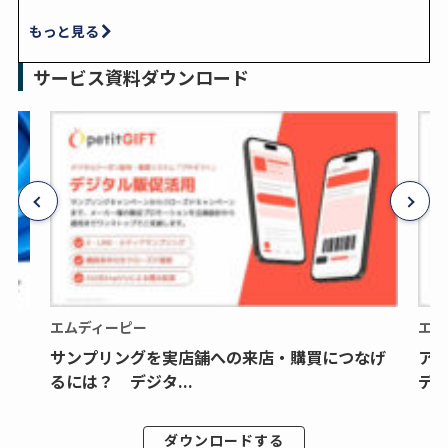
もっと見る
サービス資料ダウンロード
エムディーピー
エム
サンプリングを実店舗への来店・購買につなげ
ア
るには？ デジタ...
デジ
ダウンロードする