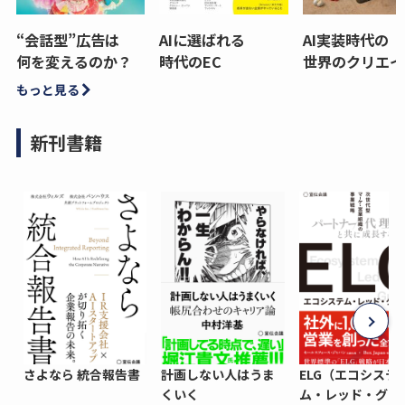
“会話型”広告は
AIに選ばれる
AI実装時代の
何を変えるのか？
時代のEC
世界のクリエイ
もっと見る
新刊書籍
さよなら 統合報告書
計画しない人はうま
ELG（エコシステ
くいく
ム・レッド・グロ