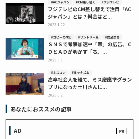
#ACジャパン
#CM差し替え
#フジテレビ
フジテレビのCM差し替えで注目「AC
ジャパン」とは？料金はど...
2025.1.22
#コピーの改行
#サントリー翠
#交通広告
ＳＮＳで考察加速中「翠」の広告、Ｃ
ＤとＡＤが明かす「ち」...
2025.3.6
#ミスコン
#ルッキズム
高卒社会人を経て、ミス慶應準グラン
プリになった土川さんに...
2025.6.2
あなたにおススメの記事
AD