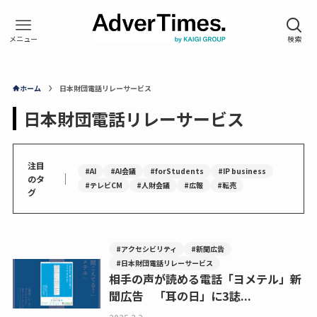
ホーム
日本財団電話リレーサービス
日本財団電話リレーサービス
注目
#AI
#AI会議
#forStudents
#IP business
｜
のタ
#テレビCM
#人財会議
#広報
#転売
グ
#アクセシビリティ
#新聞広告
#日本財団電話リレーサービス
相手の声が読める電話「ヨメテル」新
聞広告 「耳の日」に3誌...