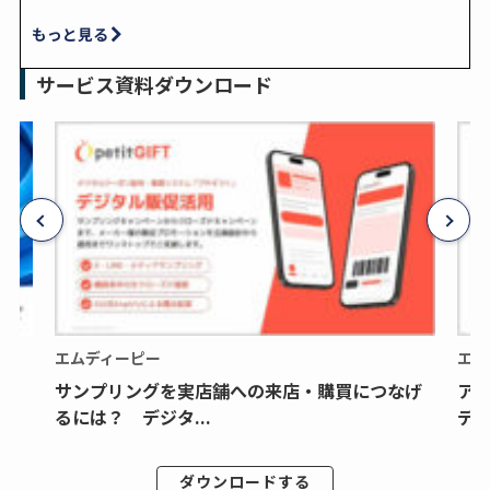
もっと見る
サービス資料ダウンロード
エムディーピー
エム
サンプリングを実店舗への来店・購買につなげ
ア
るには？ デジタ...
デジ
ダウンロードする