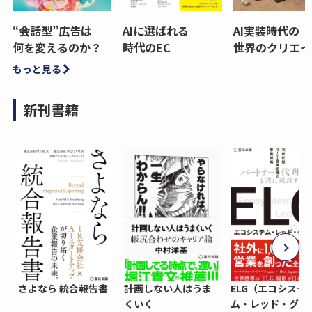
“会話型”広告は
AIに選ばれる
AI実装時代の
何を変えるのか？
時代のEC
世界のクリエイ
もっと見る
新刊書籍
さよなら 統合報告書
計画しない人はうま
ELG（エコシステ
くいく
ム・レッド・グロ