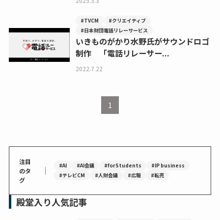
2025.3.3
#TVCM
#クリエイティブ
#日本財団電話リレーサービス
いきものがかり水野氏がサウンドロゴ
制作 「電話リレーサー...
2022.7.22
1
注目
#AI
#AI会議
#forStudents
#IP business
｜
のタ
#テレビCM
#人財会議
#広報
#転売
グ
殿堂入り人気記事