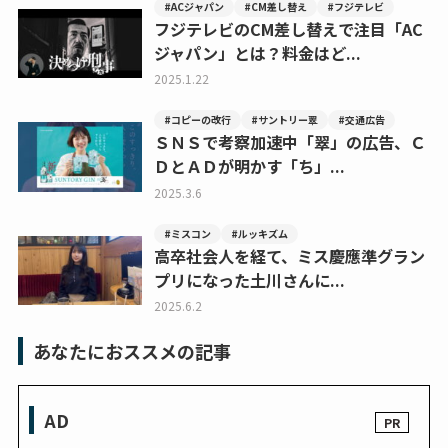
#ACジャパン
#CM差し替え
#フジテレビ
フジテレビのCM差し替えで注目「AC
ジャパン」とは？料金はど...
2025.1.22
#コピーの改行
#サントリー翠
#交通広告
ＳＮＳで考察加速中「翠」の広告、Ｃ
ＤとＡＤが明かす「ち」...
2025.3.6
#ミスコン
#ルッキズム
高卒社会人を経て、ミス慶應準グラン
プリになった土川さんに...
2025.6.2
あなたにおススメの記事
AD