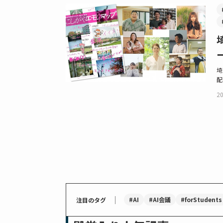
埼
配
20
｜
#AI
#AI会議
#forStudents
注目のタグ