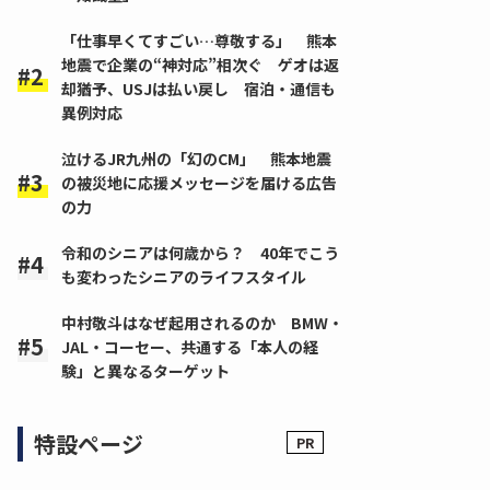
「仕事早くてすごい…尊敬する」 熊本
地震で企業の“神対応”相次ぐ ゲオは返
却猶予、USJは払い戻し 宿泊・通信も
異例対応
泣けるJR九州の「幻のCM」 熊本地震
の被災地に応援メッセージを届ける広告
の力
令和のシニアは何歳から？ 40年でこう
も変わったシニアのライフスタイル
中村敬斗はなぜ起用されるのか BMW・
JAL・コーセー、共通する「本人の経
験」と異なるターゲット
特設ページ