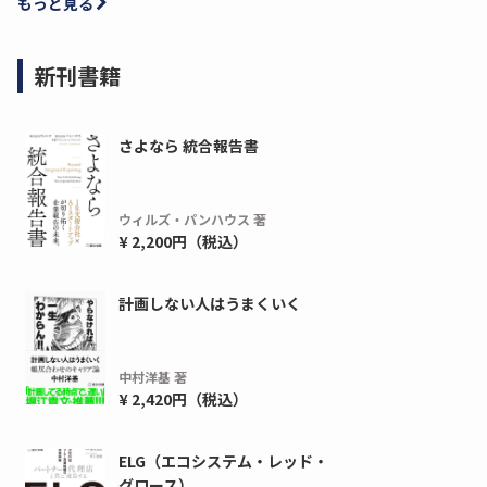
もっと見る
新刊書籍
さよなら 統合報告書
ウィルズ・パンハウス 著
¥ 2,200円（税込）
ディーピー
ガラパゴス
計画しない人はうまくいく
間1,000万本以上の配布実績！】デジタ
導入率87%でも期
ーポンを活用した販促キャンペーンを...
AIを「売上」につ
中村洋基 著
デ...
ダウンロードする
¥ 2,420円（税込）
ダウ
ELG（エコシステム・レッド・
グロース）