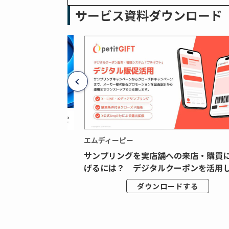
サービス資料ダウンロード
エムディーピー
広告データの“可視
サンプリングを実店舗への来店・購買
ジタル広告内製...
げるには？ デジタルクーポンを活用し.
ドする
ダウンロードする