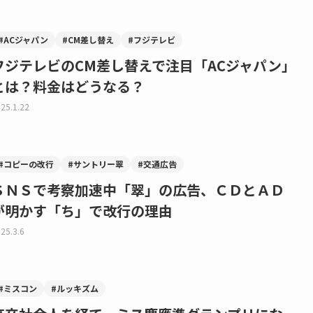
#ACジャパン
#CM差し替え
#フジテレビ
フジテレビのCM差し替えで注目「ACジャパン」
とは？料金はどうなる？
25.1.22
#コピーの改行
#サントリー翠
#交通広告
ＳＮＳで考察加速中「翠」の広告、ＣＤとＡＤ
が明かす「ち」で改行の理由
25.3.6
#ミスコン
#ルッキズム