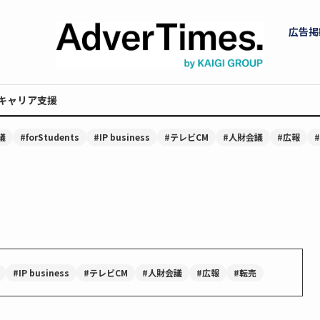
広告掲
キャリア支援
議
#forStudents
#IP business
#テレビCM
#人財会議
#広報
#IP business
#テレビCM
#人財会議
#広報
#転売