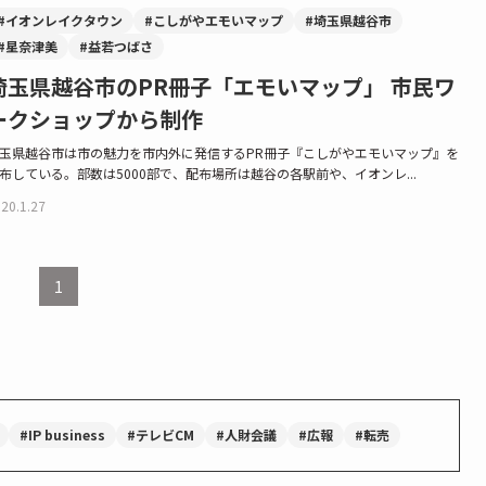
#イオンレイクタウン
#こしがやエモいマップ
#埼玉県越谷市
#星奈津美
#益若つばさ
埼玉県越谷市のPR冊子「エモいマップ」 市民ワ
ークショップから制作
玉県越谷市は市の魅力を市内外に発信するPR冊子『こしがやエモいマップ』を
布している。部数は5000部で、配布場所は越谷の各駅前や、イオンレ...
20.1.27
1
#IP business
#テレビCM
#人財会議
#広報
#転売