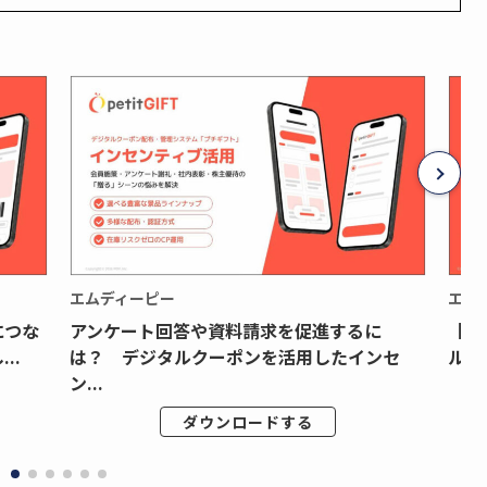
エムディーピー
エム
につな
アンケート回答や資料請求を促進するに
【月
..
は？ デジタルクーポンを活用したインセ
ルク
ン...
ダウンロードする