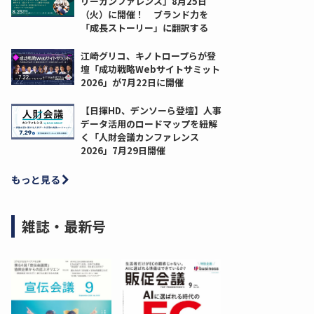
リーカンファレンス」8月25日
（火）に開催！ ブランド力を
「成長ストーリー」に翻訳する
江崎グリコ、キノトロープらが登
壇「成功戦略Webサイトサミット
2026」が7月22日に開催
【日揮HD、デンソーら登壇】人事
データ活用のロードマップを紐解
く「人財会議カンファレンス
2026」7月29日開催
もっと見る
雑誌・最新号