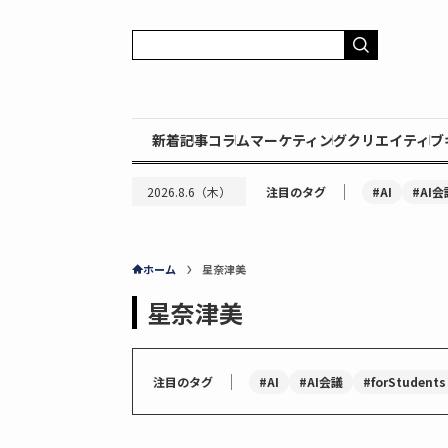
新着記事
コラム
マーケティング
クリエイティブ
｜
#AI
#AI会
2026.8.6（木）
注目のタグ
ホーム
星奈津美
星奈津美
｜
#AI
#AI会議
#forStudents
注目のタグ