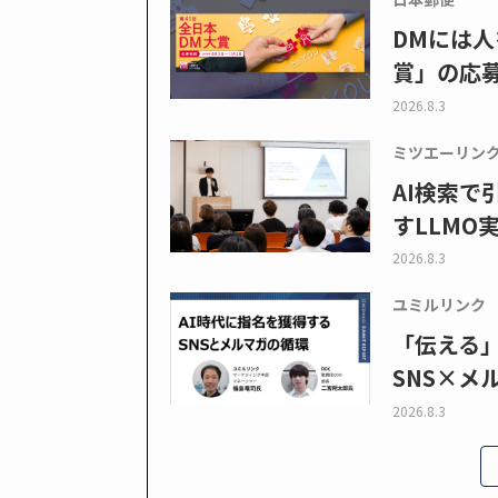
DMには人
賞」の応
2026.8.3
ミツエーリン
AI検索
すLLMO
2026.8.3
ユミルリンク
「伝える
SNS×メ
2026.8.3