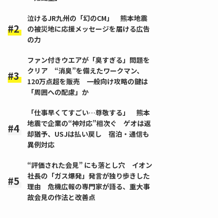
泣けるJR九州の「幻のCM」 熊本地震
の被災地に応援メッセージを届ける広告
の力
ファン付きウエアが「臭すぎる」問題を
クリア “消臭”を備えたワークマン、
120万点超を販売 一般向け攻略の鍵は
「周囲への配慮」か
「仕事早くてすごい…尊敬する」 熊本
地震で企業の“神対応”相次ぐ ゲオは返
却猶予、USJは払い戻し 宿泊・通信も
異例対応
“評価された会見” にも落とし穴 イオン
社長の「ガス爆発」発言が独り歩きした
理由 危機広報の専門家が語る、重大事
故会見の作法と改善点