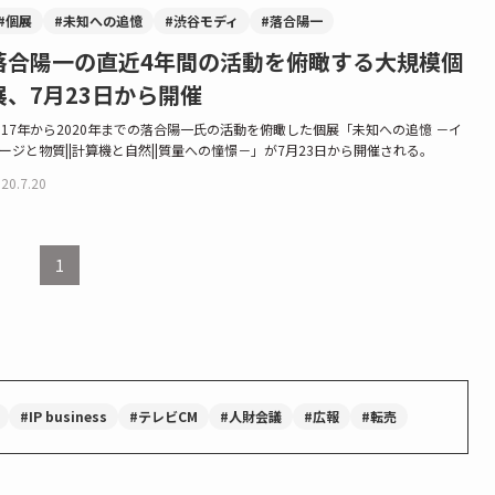
#個展
#未知への追憶
#渋谷モディ
#落合陽一
落合陽一の直近4年間の活動を俯瞰する大規模個
展、7月23日から開催
017年から2020年までの落合陽一氏の活動を俯瞰した個展「未知への追憶 －イ
ージと物質||計算機と自然||質量への憧憬－」が7月23日から開催される。
20.7.20
1
#IP business
#テレビCM
#人財会議
#広報
#転売