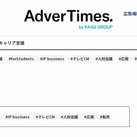
広告掲
キャリア支援
議
#forStudents
#IP business
#テレビCM
#人財会議
#広報
#IP business
#テレビCM
#人財会議
#広報
#転売