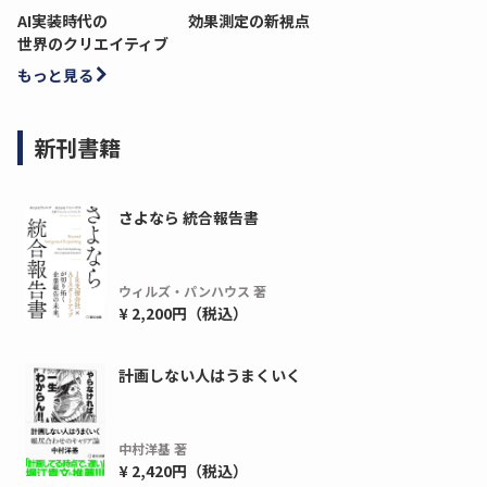
AI実装時代の
効果測定の新視点
世界のクリエイティブ
もっと見る
新刊書籍
さよなら 統合報告書
ウィルズ・パンハウス 著
ディーピー
ガラパゴス
¥ 2,200円（税込）
間1,000万本以上の配布実績！】デジタ
導入率87%でも期
ーポンを活用した販促キャンペーンを...
AIを「売上」につ
計画しない人はうまくいく
デ...
ダウンロードする
ダウ
中村洋基 著
¥ 2,420円（税込）