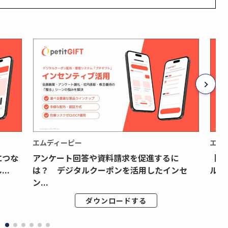
エムディーピー
エム
につな
アンケート回答や資料請求を促進するに
【月
..
は？ デジタルクーポンを活用したインセ
ルク
ン...
ダウンロードする