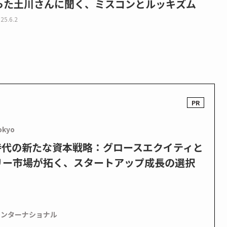
った土川さんに聞く、ミスコンとルッキズム
25.6.2
okyo
PO時代の新たな資本戦略：グロースエクイティと
リー市場が拓く、スタートアップ成長の選択
インターナショナル