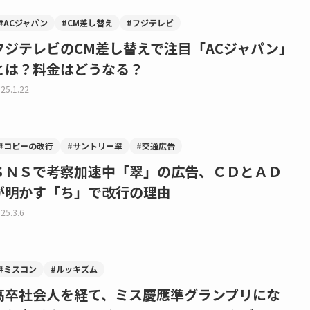
#ACジャパン
#CM差し替え
#フジテレビ
フジテレビのCM差し替えで注目「ACジャパン」
とは？料金はどうなる？
25.1.22
#コピーの改行
#サントリー翠
#交通広告
ＳＮＳで考察加速中「翠」の広告、ＣＤとＡＤ
が明かす「ち」で改行の理由
25.3.6
#ミスコン
#ルッキズム
高卒社会人を経て、ミス慶應準グランプリにな