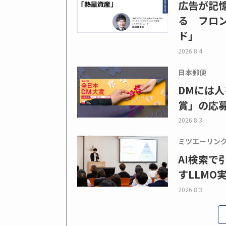
広告が記
る フロン
ド」
2026.8.4
日本郵便
DMには人
賞」の応
2026.8.3
ミツエーリン
AI検索
すLLMO
2026.8.3