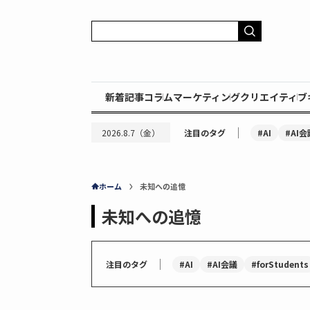
新着記事
コラム
マーケティング
クリエイティブ
｜
#AI
#AI会
2026.8.7（金）
注目のタグ
ホーム
未知への追憶
未知への追憶
｜
#AI
#AI会議
#forStudents
注目のタグ