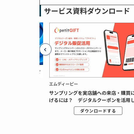
サービス資料ダウンロード
エムディーピー
広告データの“可視
サンプリングを実店舗への来店・購買
ジタル広告内製...
げるには？ デジタルクーポンを活用し.
ドする
ダウンロードする