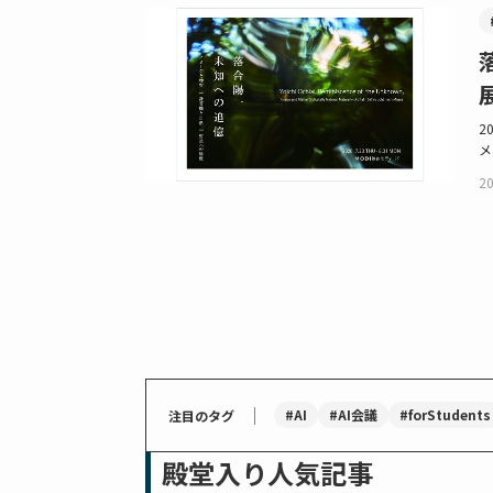
2
メ
20
｜
#AI
#AI会議
#forStudents
注目のタグ
殿堂入り人気記事