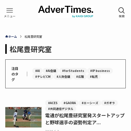
ホーム
松尾豊研究室
松尾豊研究室
注目
#AI
#AI会議
#forStudents
#IP business
｜
のタ
#テレビCM
#人財会議
#広報
#転売
グ
#ACES
#GAORA
#エーシーズ
#ガオラ
#共同通信デジタル
電通が松尾豊研究室発スタートアップ
と野球選手の姿勢判定ア...