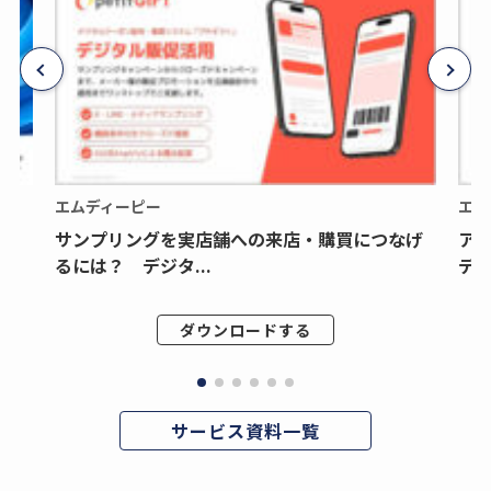
エムディーピー
エム
サンプリングを実店舗への来店・購買につなげ
ア
るには？ デジタ...
デジ
ダウンロードする
サービス資料一覧