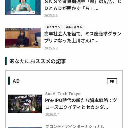
ＳＮＳで考察加速中「翠」の広告、Ｃ
ＤとＡＤが明かす「ち」...
2025.3.6
#ミスコン
#ルッキズム
高卒社会人を経て、ミス慶應準グラン
プリになった土川さんに...
2025.6.2
あなたにおススメの記事
AD
SusHi Tech Tokyo
Pre-IPO時代の新たな資本戦略：グ
ロースエクイティとセカンダ...
2026.8.7
フロンティアインターナショナル