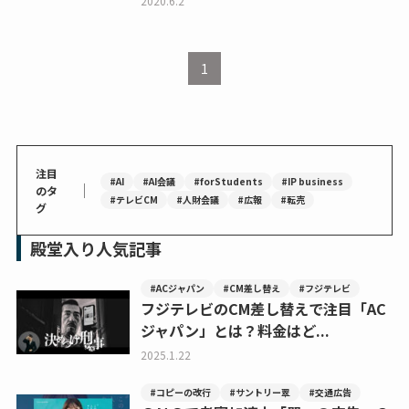
2020.6.2
1
注目
#AI
#AI会議
#forStudents
#IP business
｜
のタ
#テレビCM
#人財会議
#広報
#転売
グ
殿堂入り人気記事
#ACジャパン
#CM差し替え
#フジテレビ
フジテレビのCM差し替えで注目「AC
ジャパン」とは？料金はど...
2025.1.22
#コピーの改行
#サントリー翠
#交通広告