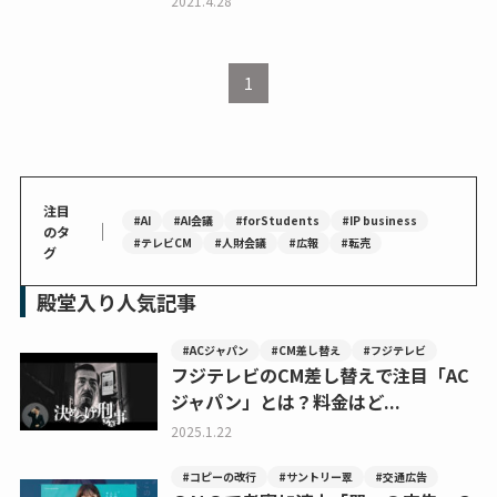
2021.4.28
1
注目
#AI
#AI会議
#forStudents
#IP business
｜
のタ
#テレビCM
#人財会議
#広報
#転売
グ
殿堂入り人気記事
#ACジャパン
#CM差し替え
#フジテレビ
フジテレビのCM差し替えで注目「AC
ジャパン」とは？料金はど...
2025.1.22
#コピーの改行
#サントリー翠
#交通広告