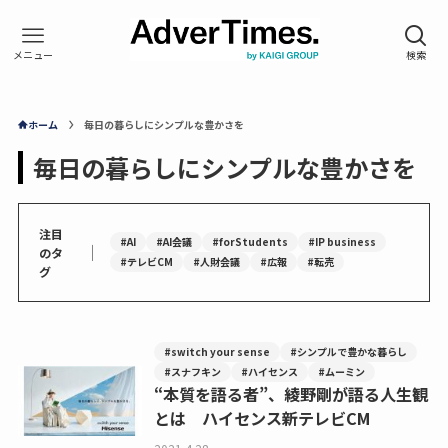
ホーム
毎日の暮らしにシンプルな豊かさを
毎日の暮らしにシンプルな豊かさを
注目
#AI
#AI会議
#forStudents
#IP business
｜
のタ
#テレビCM
#人財会議
#広報
#転売
グ
#switch your sense
#シンプルで豊かな暮らし
#スナフキン
#ハイセンス
#ムーミン
“本質を語る者”、綾野剛が語る人生観
とは ハイセンス新テレビCM