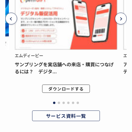
エムディーピー
エム
サンプリングを実店舗への来店・購買につなげ
ア
るには？ デジタ...
デジ
ダウンロードする
サービス資料一覧