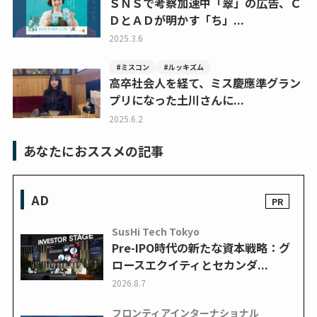
ＳＮＳで考察加速中「翠」の広告、Ｃ
ＤとＡＤが明かす「ち」...
2025.3.6
#ミスコン
#ルッキズム
高卒社会人を経て、ミス慶應準グラン
プリになった土川さんに...
2025.6.2
あなたにおススメの記事
AD
SusHi Tech Tokyo
Pre-IPO時代の新たな資本戦略：グ
ロースエクイティとセカンダ...
2026.8.7
フロンティアインターナショナル