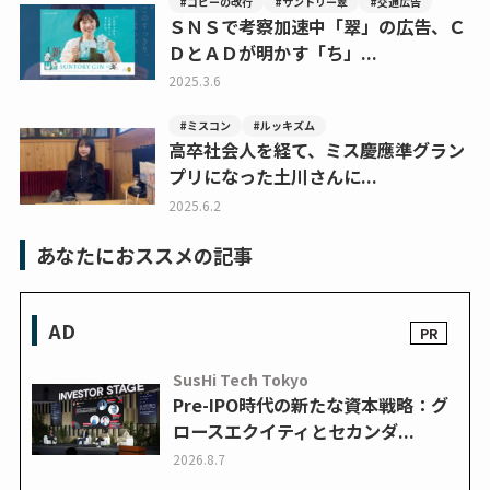
#コピーの改行
#サントリー翠
#交通広告
ＳＮＳで考察加速中「翠」の広告、Ｃ
ＤとＡＤが明かす「ち」...
2025.3.6
#ミスコン
#ルッキズム
高卒社会人を経て、ミス慶應準グラン
プリになった土川さんに...
2025.6.2
あなたにおススメの記事
AD
SusHi Tech Tokyo
Pre-IPO時代の新たな資本戦略：グ
ロースエクイティとセカンダ...
2026.8.7