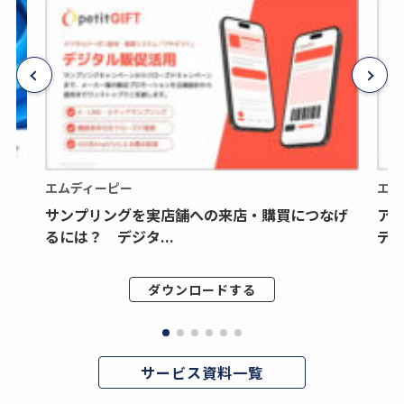
エムディーピー
エム
サンプリングを実店舗への来店・購買につなげ
ア
るには？ デジタ...
デジ
ダウンロードする
サービス資料一覧