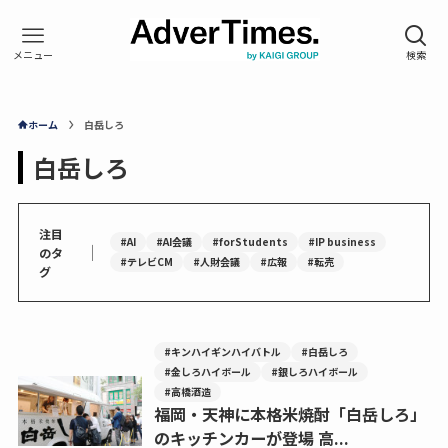
ホーム
白岳しろ
白岳しろ
注目
#AI
#AI会議
#forStudents
#IP business
｜
のタ
#テレビCM
#人財会議
#広報
#転売
グ
#キンハイギンハイバトル
#白岳しろ
#金しろハイボール
#銀しろハイボール
#高橋酒造
福岡・天神に本格米焼酎「白岳しろ」
のキッチンカーが登場 高...