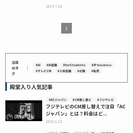
2019.7.16
1
注目
#AI
#AI会議
#forStudents
#IP business
｜
のタ
#テレビCM
#人財会議
#広報
#転売
グ
殿堂入り人気記事
#ACジャパン
#CM差し替え
#フジテレビ
フジテレビのCM差し替えで注目「AC
ジャパン」とは？料金はど...
2025.1.22