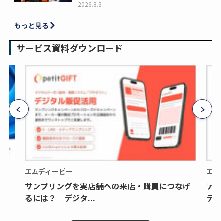
2026.8.3
もっと見る
サービス資料ダウンロード
エムディーピー
エム
サンプリングを実店舗への来店・購買につなげ
ア
るには？ デジタ...
デジ