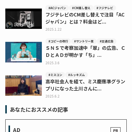
#ACジャパン
#CM差し替え
#フジテレビ
フジテレビのCM差し替えで注目「AC
ジャパン」とは？料金はど...
2025.1.22
#コピーの改行
#サントリー翠
#交通広告
ＳＮＳで考察加速中「翠」の広告、Ｃ
ＤとＡＤが明かす「ち」...
2025.3.6
#ミスコン
#ルッキズム
高卒社会人を経て、ミス慶應準グラン
プリになった土川さんに...
2025.6.2
あなたにおススメの記事
AD