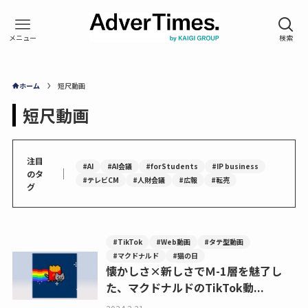
ホーム
短尺動画
短尺動画
注目
#AI
#AI会議
#forStudents
#IP business
｜
のタ
#テレビCM
#人財会議
#広報
#転売
グ
#TikTok
#Web動画
#タテ型動画
#マクドナルド
#猫の日
懐かしさ×新しさでＭ-1層を魅了し
た、マクドナルドのTikTok動...