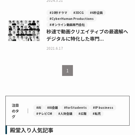
2024.3.21
#10秒ドラマ
#3DCG
#6秒企画
#CyberHuman Productions
#オンライン動画専門会社
秒速で動画クリエイティブの最適解へ
デジタルに特化した専門...
2021.6.17
1
注目
#AI
#AI会議
#forStudents
#IP business
｜
のタ
#テレビCM
#人財会議
#広報
#転売
グ
殿堂入り人気記事