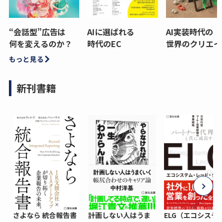
“会話型”広告は
AIに選ばれる
AI実装時代の
何を変えるのか？
時代のEC
世界のクリエイ
もっと見る
新刊書籍
さよなら 統合報告書
計画しない人はうま
ELG（エコシステ