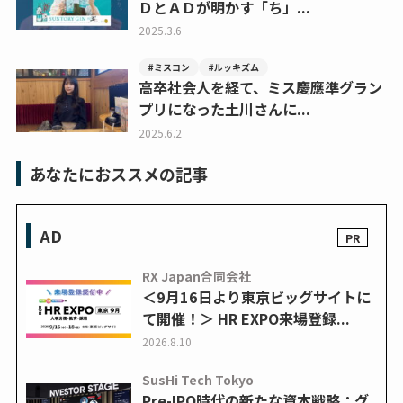
ＤとＡＤが明かす「ち」...
2025.3.6
#ミスコン
#ルッキズム
高卒社会人を経て、ミス慶應準グラン
プリになった土川さんに...
2025.6.2
あなたにおススメの記事
AD
RX Japan合同会社
＜9月16日より東京ビッグサイトに
て開催！＞ HR EXPO来場登録...
2026.8.10
SusHi Tech Tokyo
Pre-IPO時代の新たな資本戦略：グ