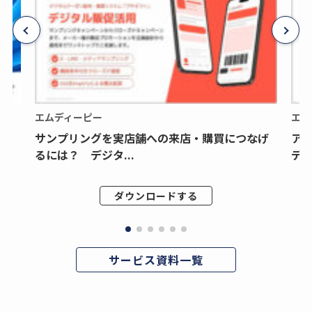
エムディーピー
エム
サンプリングを実店舗への来店・購買につなげ
ア
るには？ デジタ...
デジ
ダウンロードする
サービス資料一覧