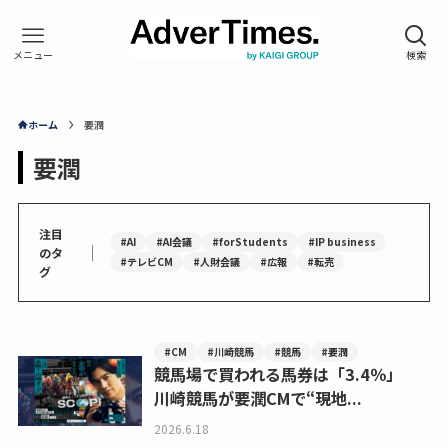
ホーム
要潤
要潤
注目
#AI
#AI会議
#forStudents
#IP business
｜
のタ
#テレビCM
#人財会議
#広報
#転売
グ
#CM
#川崎競馬
#競馬
#要潤
競馬場で買われる馬券は「3.4％」
川崎競馬が要潤CMで“現地...
2026.6.18