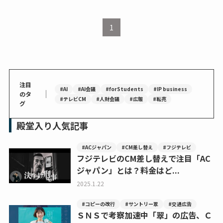
1
注目
#AI
#AI会議
#forStudents
#IP business
｜
のタ
#テレビCM
#人財会議
#広報
#転売
グ
殿堂入り人気記事
#ACジャパン
#CM差し替え
#フジテレビ
フジテレビのCM差し替えで注目「AC
ジャパン」とは？料金はど...
2025.1.22
#コピーの改行
#サントリー翠
#交通広告
ＳＮＳで考察加速中「翠」の広告、Ｃ