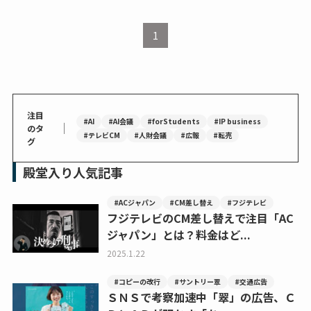
1
注目
#AI
#AI会議
#forStudents
#IP business
｜
のタ
#テレビCM
#人財会議
#広報
#転売
グ
殿堂入り人気記事
#ACジャパン
#CM差し替え
#フジテレビ
フジテレビのCM差し替えで注目「AC
ジャパン」とは？料金はど...
2025.1.22
#コピーの改行
#サントリー翠
#交通広告
ＳＮＳで考察加速中「翠」の広告、Ｃ