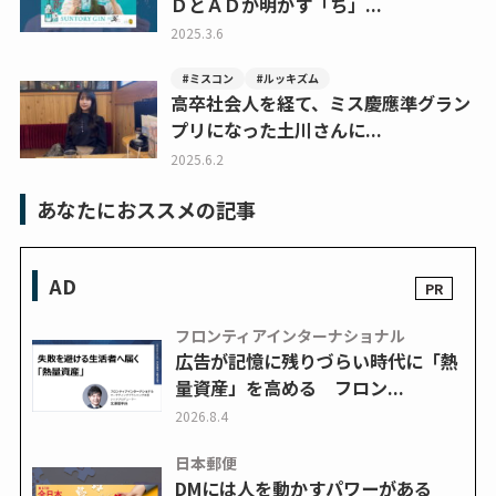
ＤとＡＤが明かす「ち」...
2025.3.6
#ミスコン
#ルッキズム
高卒社会人を経て、ミス慶應準グラン
プリになった土川さんに...
2025.6.2
あなたにおススメの記事
AD
フロンティアインターナショナル
広告が記憶に残りづらい時代に「熱
量資産」を高める フロン...
2026.8.4
日本郵便
DMには人を動かすパワーがある