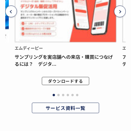
エムディーピー
エム
サンプリングを実店舗への来店・購買につなげ
ア
るには？ デジタ...
デジ
ダウンロードする
サービス資料一覧