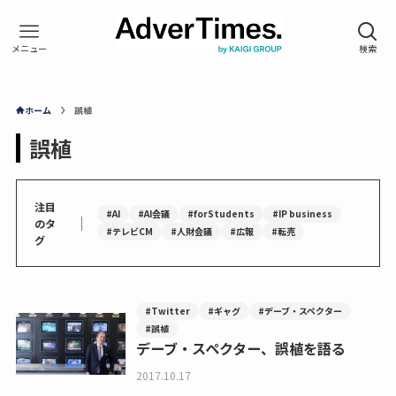
ホーム
誤植
誤植
注目
#AI
#AI会議
#forStudents
#IP business
｜
のタ
#テレビCM
#人財会議
#広報
#転売
グ
#Twitter
#ギャグ
#デーブ・スペクター
#誤植
デーブ・スペクター、誤植を語る
2017.10.17