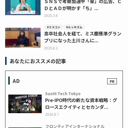
ＳＮＳで考察加速中「翠」の広告、Ｃ
ＤとＡＤが明かす「ち」...
2025.3.6
#ミスコン
#ルッキズム
高卒社会人を経て、ミス慶應準グラン
プリになった土川さんに...
2025.6.2
あなたにおススメの記事
AD
SusHi Tech Tokyo
Pre-IPO時代の新たな資本戦略：グ
ロースエクイティとセカンダ...
2026.8.7
フロンティアインターナショナル