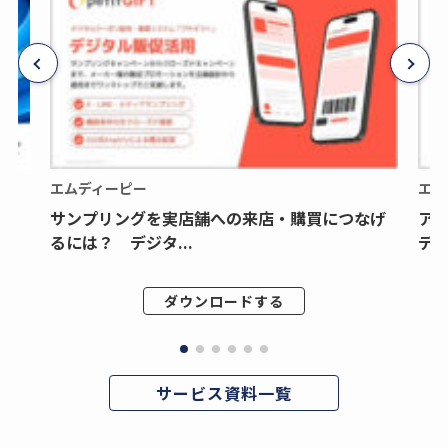
エムディーピー
エム
サンプリングを実店舗への来店・購買につなげ
ア
るには？ デジタ...
デジ
ダウンロードする
サービス資料一覧