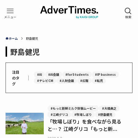
ホーム
野島健児
野島健児
注目
#AI
#AI会議
#forStudents
#IP business
｜
のタ
#テレビCM
#人財会議
#広報
#転売
グ
#もっと新鮮ミルク体験ムービー
#大橋典之
#江崎グリコ
#牧場しぼり
#野島健児
「牧場しぼり」を食べながら見る
と…？ 江崎グリコ「もっと新...