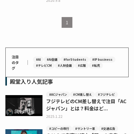
2020.9.8
1
注目
#AI
#AI会議
#forStudents
#IP business
｜
のタ
#テレビCM
#人財会議
#広報
#転売
グ
殿堂入り人気記事
#ACジャパン
#CM差し替え
#フジテレビ
フジテレビのCM差し替えで注目「AC
ジャパン」とは？料金はど...
2025.1.22
#コピーの改行
#サントリー翠
#交通広告