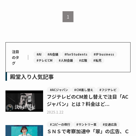
1
注目
#AI
#AI会議
#forStudents
#IP business
｜
のタ
#テレビCM
#人財会議
#広報
#転売
グ
殿堂入り人気記事
#ACジャパン
#CM差し替え
#フジテレビ
フジテレビのCM差し替えで注目「AC
ジャパン」とは？料金はど...
2025.1.22
#コピーの改行
#サントリー翠
#交通広告
ＳＮＳで考察加速中「翠」の広告、Ｃ