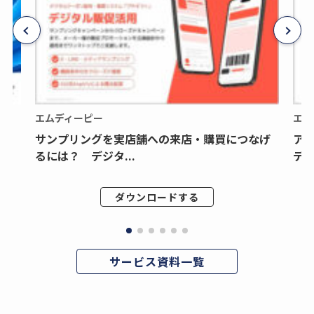
エムディーピー
エム
サンプリングを実店舗への来店・購買につなげ
ア
るには？ デジタ...
デジ
ダウンロードする
サービス資料一覧