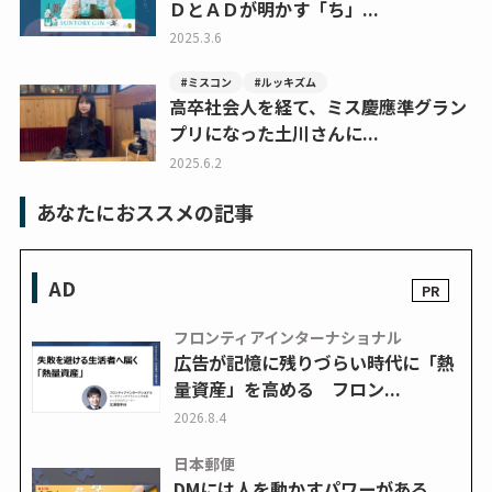
ＤとＡＤが明かす「ち」...
2025.3.6
#ミスコン
#ルッキズム
高卒社会人を経て、ミス慶應準グラン
プリになった土川さんに...
2025.6.2
あなたにおススメの記事
AD
フロンティアインターナショナル
広告が記憶に残りづらい時代に「熱
量資産」を高める フロン...
2026.8.4
日本郵便
DMには人を動かすパワーがある