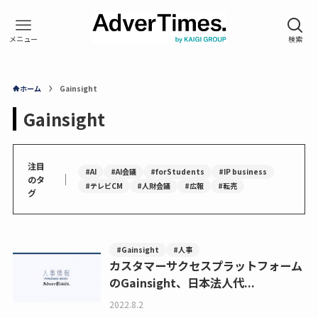
ホーム
Gainsight
Gainsight
注目
#AI
#AI会議
#forStudents
#IP business
｜
のタ
#テレビCM
#人財会議
#広報
#転売
グ
#Gainsight
#人事
カスタマーサクセスプラットフォーム
のGainsight、日本法人代...
2022.8.2