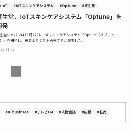
#IoT
#IoTスキンケアシステム
#Optune
#資生堂
資生堂、IoTスキンケアシステム「Optune」を
開発
生堂ジャパンは11月27日、IoTスキンケアシステム「Optune（オプチュー
）」を開発し、来春よりテスト販売すると発表した。
17.11.27
1
#IP business
#テレビCM
#人財会議
#広報
#転売