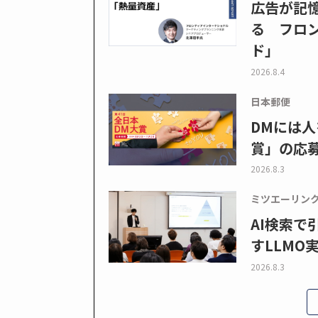
広告が記
る フロン
ド」
2026.8.4
日本郵便
DMには人
賞」の応
2026.8.3
ミツエーリン
AI検索
すLLMO
2026.8.3