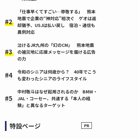
「仕事早くてすごい…尊敬する」 熊本
地震で企業の“神対応”相次ぐ ゲオは返
却猶予、USJは払い戻し 宿泊・通信も
異例対応
泣けるJR九州の「幻のCM」 熊本地震
の被災地に応援メッセージを届ける広告
の力
令和のシニアは何歳から？ 40年でこう
も変わったシニアのライフスタイル
中村敬斗はなぜ起用されるのか BMW・
JAL・コーセー、共通する「本人の経
験」と異なるターゲット
特設ページ