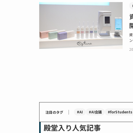
資
ン
20
｜
#AI
#AI会議
#forStudents
注目のタグ
殿堂入り人気記事