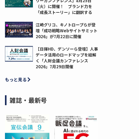
リーカンファレンス」8月25日
（火）に開催！ ブランド力を
「成長ストーリー」に翻訳する
江崎グリコ、キノトロープらが登
壇「成功戦略Webサイトサミット
2026」が7月22日に開催
【日揮HD、デンソーら登壇】人事
データ活用のロードマップを紐解
く「人財会議カンファレンス
2026」7月29日開催
もっと見る
雑誌・最新号