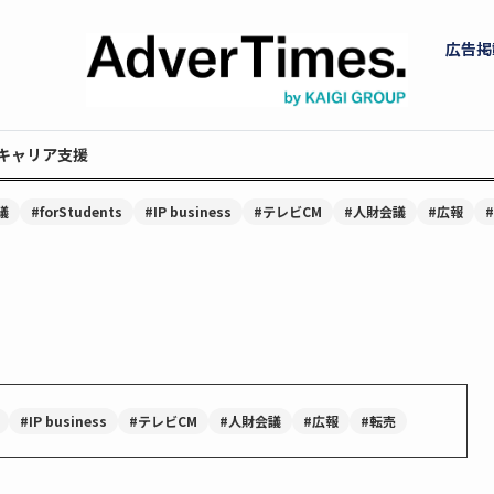
広告掲
キャリア支援
議
#forStudents
#IP business
#テレビCM
#人財会議
#広報
#IP business
#テレビCM
#人財会議
#広報
#転売