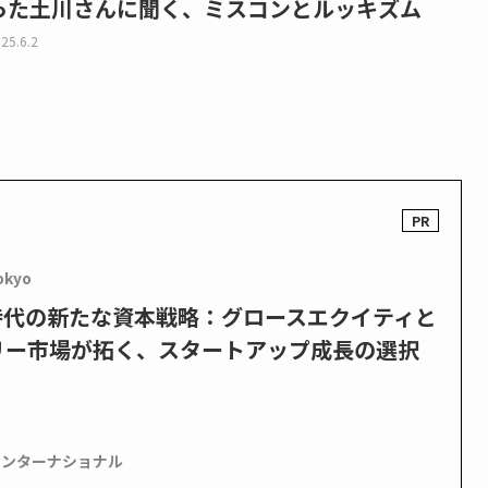
った土川さんに聞く、ミスコンとルッキズム
25.6.2
okyo
PO時代の新たな資本戦略：グロースエクイティと
リー市場が拓く、スタートアップ成長の選択
インターナショナル