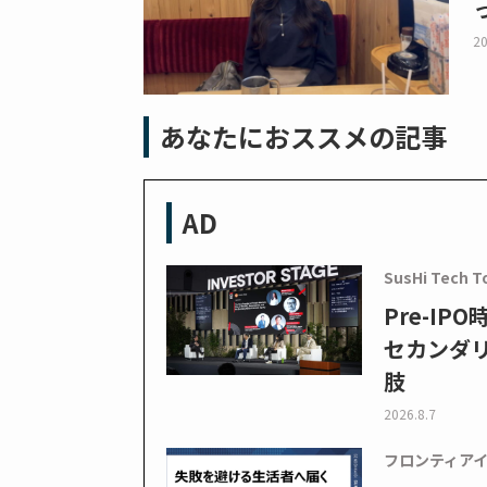
20
あなたにおススメの記事
AD
SusHi Tech T
Pre-I
セカンダ
肢
2026.8.7
フロンティア