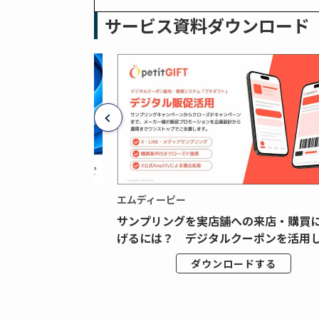
サービス資料ダウンロード
エムディーピー
広告データの“可視
サンプリングを実店舗への来店・購買
ジタル広告内製...
げるには？ デジタルクーポンを活用し.
ドする
ダウンロードする