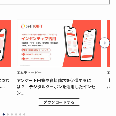
エムディーピー
エム
につな
アンケート回答や資料請求を促進するに
【月
..
は？ デジタルクーポンを活用したインセ
ルク
ン...
ダウンロードする