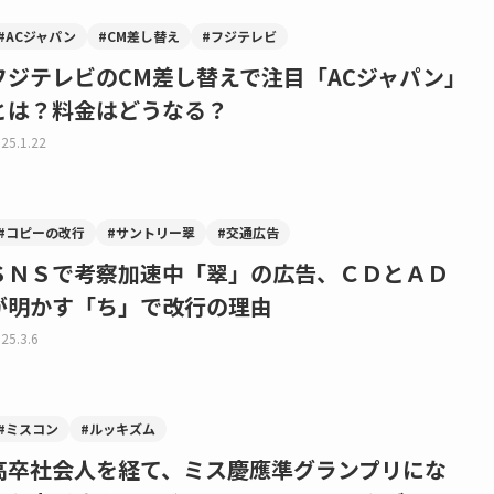
#ACジャパン
#CM差し替え
#フジテレビ
フジテレビのCM差し替えで注目「ACジャパン」
とは？料金はどうなる？
25.1.22
#コピーの改行
#サントリー翠
#交通広告
ＳＮＳで考察加速中「翠」の広告、ＣＤとＡＤ
が明かす「ち」で改行の理由
25.3.6
#ミスコン
#ルッキズム
高卒社会人を経て、ミス慶應準グランプリにな