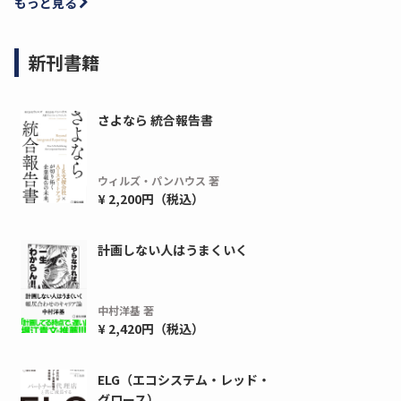
もっと見る
新刊書籍
さよなら 統合報告書
ウィルズ・パンハウス 著
¥ 2,200円（税込）
計画しない人はうまくいく
ディーピー
ガラパゴス
間1,000万本以上の配布実績！】デジタ
導入率87%でも期
ーポンを活用した販促キャンペーンを...
AIを「売上」につ
中村洋基 著
デ...
¥ 2,420円（税込）
ダウンロードする
ダウ
ELG（エコシステム・レッド・
グロース）