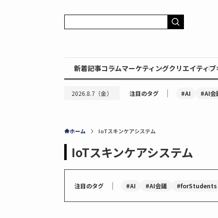
新着記事
コラム
マーケティング
クリエイティブ
｜
#AI
#AI会
2026.8.7（金）
注目のタグ
ホーム
IoTスキンケアシステム
IoTスキンケアシステム
｜
#AI
#AI会議
#forStudents
注目のタグ