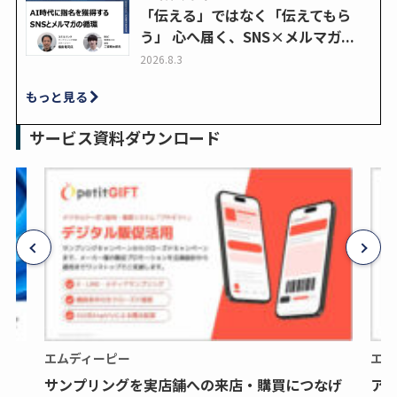
「伝える」ではなく「伝えてもら
う」 心へ届く、SNS×メルマガ...
2026.8.3
もっと見る
サービス資料ダウンロード
エムディーピー
エム
サンプリングを実店舗への来店・購買につなげ
ア