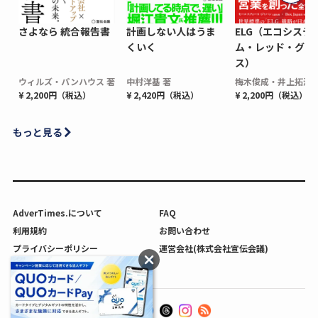
さよなら 統合報告書
計画しない人はうま
ELG（エコシステ
くいく
ム・レッド・グロ
ス）
ウィルズ・パンハウス 著
中村洋基 著
梅木俊成・井上拓海 
¥ 2,200円（税込）
¥ 2,420円（税込）
¥ 2,200円（税込）
もっと見る
AdverTimes.について
FAQ
利用規約
お問い合わせ
プライバシーポリシー
運営会社(株式会社宣伝会議)
利用者情報の外部送信について