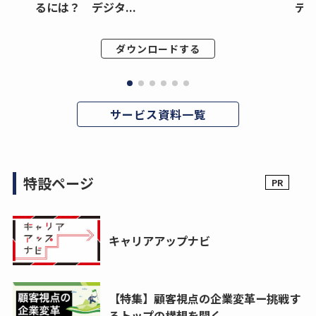
るには？ デジタ...
デジ
ダウンロードする
サービス資料一覧
特設ページ
キャリアアップナビ
【特集】顧客視点の企業変革ー挑戦す
るトップの構想を聞く