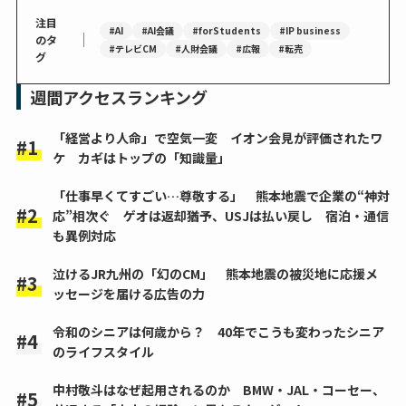
注目
#AI
#AI会議
#forStudents
#IP business
｜
のタ
#テレビCM
#人財会議
#広報
#転売
グ
週間アクセスランキング
「経営より人命」で空気一変 イオン会見が評価されたワ
ケ カギはトップの「知識量」
「仕事早くてすごい…尊敬する」 熊本地震で企業の“神対
応”相次ぐ ゲオは返却猶予、USJは払い戻し 宿泊・通信
も異例対応
泣けるJR九州の「幻のCM」 熊本地震の被災地に応援メ
ッセージを届ける広告の力
令和のシニアは何歳から？ 40年でこうも変わったシニア
のライフスタイル
中村敬斗はなぜ起用されるのか BMW・JAL・コーセー、