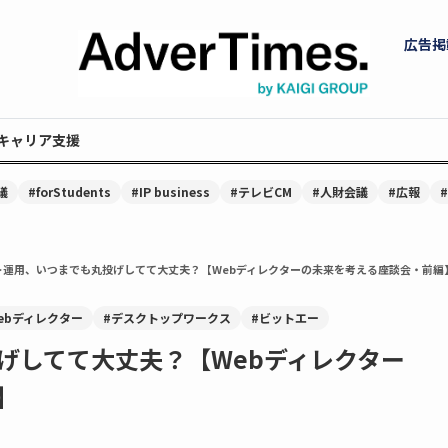
広告掲
キャリア支援
議
#forStudents
#IP business
#テレビCM
#人財会議
#広報
ト運用、いつまでも丸投げしてて大丈夫？【Webディレクターの未来を考える座談会・前編
ebディレクター
#デスクトップワークス
#ビットエー
げしてて大丈夫？【Webディレクター
】