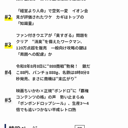
「経営より人命」で空気一変 イオン会
見が評価されたワケ カギはトップの
「知識量」
ファン付きウエアが「臭すぎる」問題を
クリア “消臭”を備えたワークマン、
120万点超を販売 一般向け攻略の鍵は
「周囲への配慮」か
令和8年8月8日に“888商戦”勃発！ 銀だ
こ88円、パンチョ888g、名鉄は8時8分8
秒発売、まさに商機は“末広がり”
映画ちいかわ×正規“ボンドロ”に「覇権
コンテンツの格」の声 勢い止まらぬ
「ボンボンドロップシール」、生産3～4
倍でも追いつかない平成レトロ熱