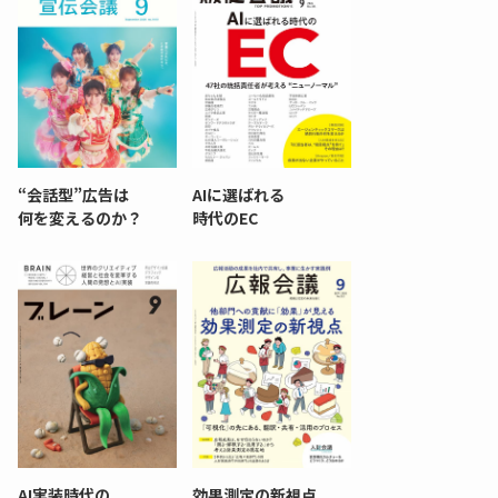
“会話型”広告は
AIに選ばれる
何を変えるのか？
時代のEC
AI実装時代の
効果測定の新視点