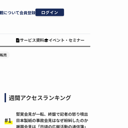
ログイン
載について
会員登録
サービス資料
イベント・セミナー
#転売
】
週間アクセスランキング
堅実会見が一転、終盤で記者の怒り噴出
日本製紙の事故会見はなぜ紛糾したのか
謝罪会見は「日頃の広報活動の通信簿」