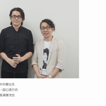
中村健太氏
役・田口真行氏
 高瀬康次氏