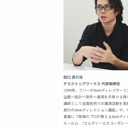
田口 真行氏
デスクトップワークス 代表取締役
1999年、フリーのWebディレクタ
企画～設計～制作～運用を手掛ける傍
講師として全国各地での講演活動を実
真行のWebディレクション講座」や
著書に『現場のプロが教えるWebディ
ルール2』（エムディーエヌコーポレ