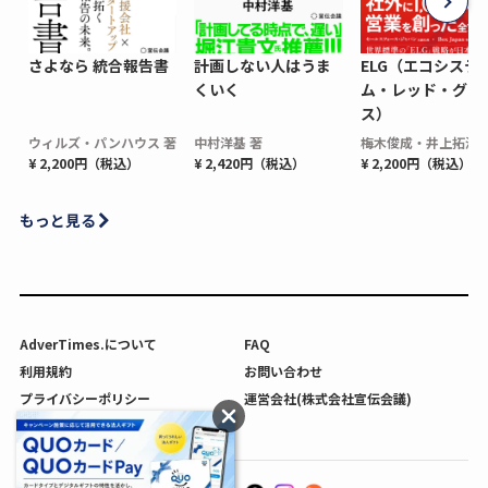
さよなら 統合報告書
計画しない人はうま
ELG（エコシステ
くいく
ム・レッド・グロ
ス）
ウィルズ・パンハウス 著
中村洋基 著
梅木俊成・井上拓海 
¥ 2,200円（税込）
¥ 2,420円（税込）
¥ 2,200円（税込）
もっと見る
AdverTimes.について
FAQ
利用規約
お問い合わせ
プライバシーポリシー
運営会社(株式会社宣伝会議)
利用者情報の外部送信について