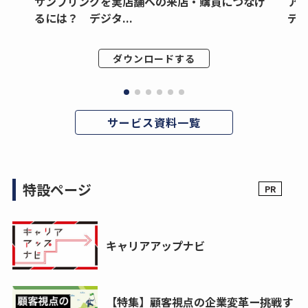
サンプリングを実店舗への来店・購買につなげ
ア
るには？ デジタ...
デジ
ダウンロードする
サービス資料一覧
特設ページ
キャリアアップナビ
【特集】顧客視点の企業変革ー挑戦す