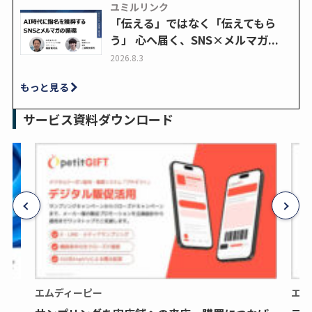
ユミルリンク
「伝える」ではなく「伝えてもら
う」 心へ届く、SNS×メルマガ...
2026.8.3
もっと見る
サービス資料ダウンロード
エムディーピー
エム