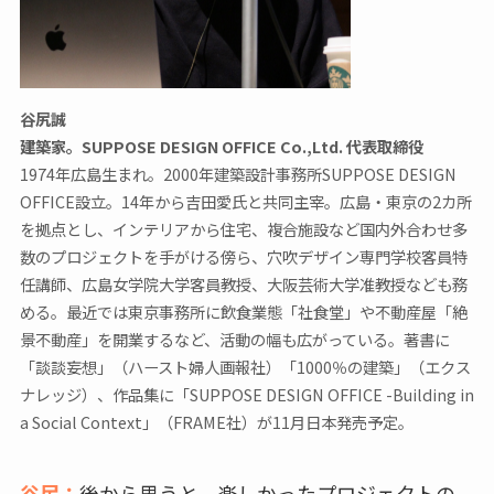
谷尻誠
建築家。SUPPOSE DESIGN OFFICE Co.,Ltd. 代表取締役
1974年広島生まれ。2000年建築設計事務所SUPPOSE DESIGN
OFFICE設立。14年から吉田愛氏と共同主宰。広島・東京の2カ所
を拠点とし、インテリアから住宅、複合施設など国内外合わせ多
数のプロジェクトを手がける傍ら、穴吹デザイン専門学校客員特
任講師、広島女学院大学客員教授、大阪芸術大学准教授なども務
める。最近では東京事務所に飲食業態「社食堂」や不動産屋「絶
景不動産」を開業するなど、活動の幅も広がっている。著書に
「談談妄想」（ハースト婦人画報社）「1000％の建築」（エクス
ナレッジ）、作品集に「SUPPOSE DESIGN OFFICE -Building in
a Social Context」（FRAME社）が11月日本発売予定。
谷尻：
後から思うと、楽しかったプロジェクトの