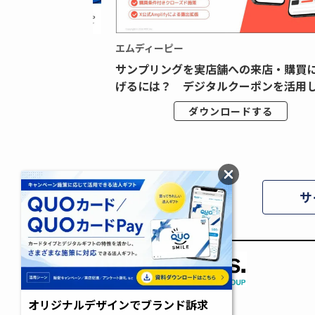
エムディーピー
広告データの“可視
サンプリングを実店舗への来店・購買
ジタル広告内製...
げるには？ デジタルクーポンを活用し.
ドする
ダウンロードする
サ
オリジナルデザインでブランド訴求