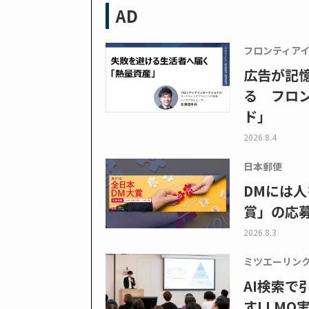
AD
フロンティア
広告が記
る フロン
ド」
2026.8.4
日本郵便
DMには人
賞」の応
2026.8.3
ミツエーリン
AI検索
すLLMO