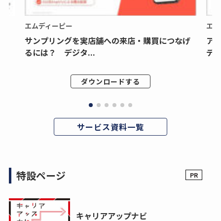
エムディーピー
エム
サンプリングを実店舗への来店・購買につなげ
ア
るには？ デジタ...
デジ
ダウンロードする
サービス資料一覧
特設ページ
キャリアアップナビ