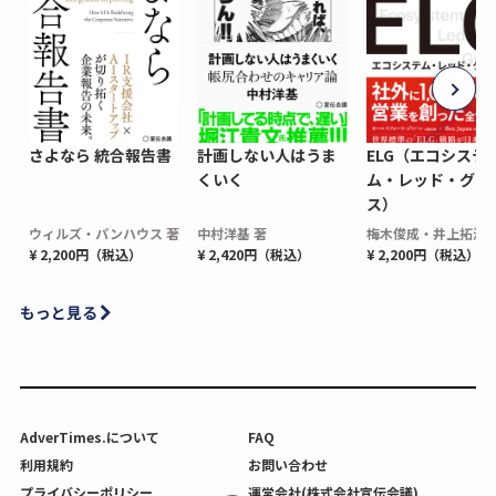
さよなら 統合報告書
計画しない人はうま
ELG（エコシステ
くいく
ム・レッド・グロ
ス）
ウィルズ・パンハウス 著
中村洋基 著
梅木俊成・井上拓海 
¥ 2,200円（税込）
¥ 2,420円（税込）
¥ 2,200円（税込）
もっと見る
AdverTimes.について
FAQ
利用規約
お問い合わせ
プライバシーポリシー
運営会社(株式会社宣伝会議)