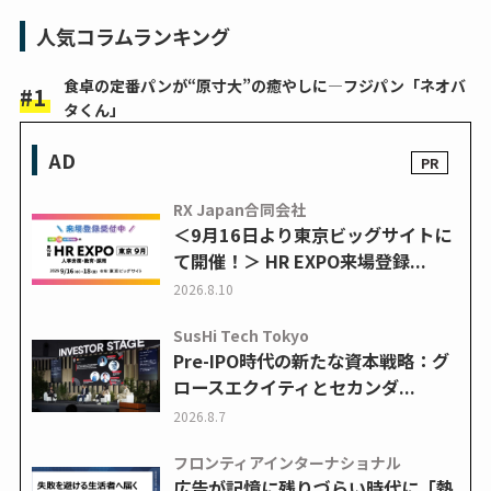
人気コラムランキング
食卓の定番パンが“原寸大”の癒やしに―フジパン「ネオバ
タくん」
AD
RX Japan合同会社
＜9月16日より東京ビッグサイトに
て開催！＞ HR EXPO来場登録...
2026.8.10
SusHi Tech Tokyo
Pre-IPO時代の新たな資本戦略：グ
ロースエクイティとセカンダ...
2026.8.7
フロンティアインターナショナル
広告が記憶に残りづらい時代に「熱