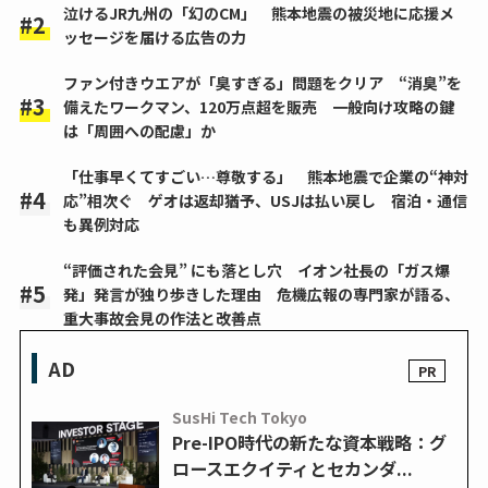
泣けるJR九州の「幻のCM」 熊本地震の被災地に応援メ
ッセージを届ける広告の力
ファン付きウエアが「臭すぎる」問題をクリア “消臭”を
備えたワークマン、120万点超を販売 一般向け攻略の鍵
は「周囲への配慮」か
「仕事早くてすごい…尊敬する」 熊本地震で企業の“神対
応”相次ぐ ゲオは返却猶予、USJは払い戻し 宿泊・通信
も異例対応
“評価された会見” にも落とし穴 イオン社長の「ガス爆
発」発言が独り歩きした理由 危機広報の専門家が語る、
重大事故会見の作法と改善点
AD
SusHi Tech Tokyo
Pre-IPO時代の新たな資本戦略：グ
ロースエクイティとセカンダ...