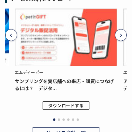
エムディーピー
エム
サンプリングを実店舗への来店・購買につなげ
ア
るには？ デジタ...
デジ
ダウンロードする