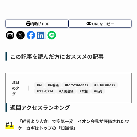
印刷 / PDF
URLをコピー
この記事を読んだ方におススメの記事
注目
#AI
#AI会議
#forStudents
#IP business
｜
のタ
#テレビCM
#人財会議
#広報
#転売
グ
週間アクセスランキング
「経営より人命」で空気一変 イオン会見が評価されたワ
ケ カギはトップの「知識量」