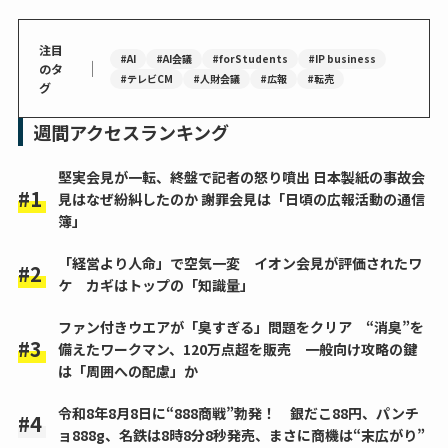
注目
#AI
#AI会議
#forStudents
#IP business
｜
のタ
#テレビCM
#人財会議
#広報
#転売
グ
週間アクセスランキング
堅実会見が一転、終盤で記者の怒り噴出 日本製紙の事故会
見はなぜ紛糾したのか 謝罪会見は「日頃の広報活動の通信
簿」
「経営より人命」で空気一変 イオン会見が評価されたワ
ケ カギはトップの「知識量」
ファン付きウエアが「臭すぎる」問題をクリア “消臭”を
備えたワークマン、120万点超を販売 一般向け攻略の鍵
は「周囲への配慮」か
令和8年8月8日に“888商戦”勃発！ 銀だこ88円、パンチ
ョ888g、名鉄は8時8分8秒発売、まさに商機は“末広がり”