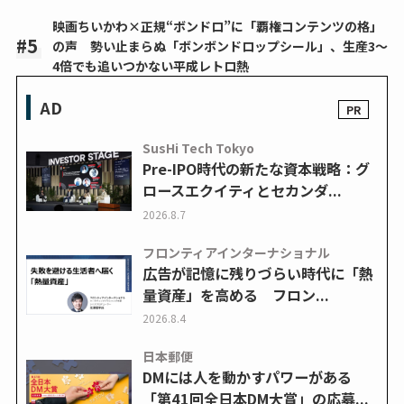
映画ちいかわ×正規“ボンドロ”に「覇権コンテンツの格」
の声 勢い止まらぬ「ボンボンドロップシール」、生産3～
4倍でも追いつかない平成レトロ熱
AD
SusHi Tech Tokyo
Pre-IPO時代の新たな資本戦略：グ
ロースエクイティとセカンダ...
2026.8.7
フロンティアインターナショナル
広告が記憶に残りづらい時代に「熱
量資産」を高める フロン...
2026.8.4
日本郵便
DMには人を動かすパワーがある
「第41回全日本DM大賞」の応募...