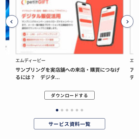
エムディーピー
エム
サンプリングを実店舗への来店・購買につなげ
ア
るには？ デジタ...
デジ
ダウンロードする
サービス資料一覧