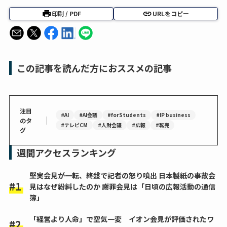
印刷 / PDF
URLをコピー
この記事を読んだ方におススメの記事
注目
#AI
#AI会議
#forStudents
#IP business
｜
のタ
#テレビCM
#人財会議
#広報
#転売
グ
週間アクセスランキング
堅実会見が一転、終盤で記者の怒り噴出 日本製紙の事故会
見はなぜ紛糾したのか 謝罪会見は「日頃の広報活動の通信
簿」
「経営より人命」で空気一変 イオン会見が評価されたワ