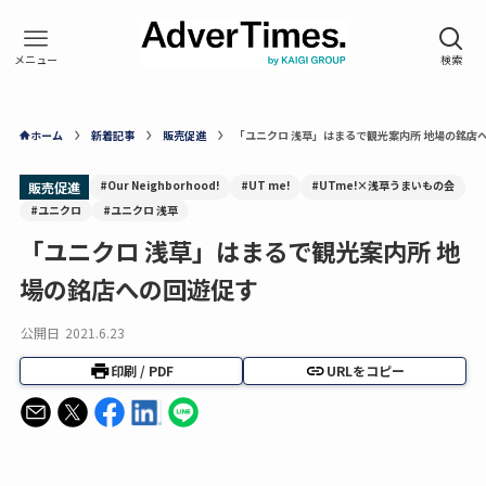
ホーム
新着記事
販売促進
「ユニクロ 浅草」はまるで観光案内所 地場の銘店
#Our Neighborhood!
#UT me!
#UTme!×浅草うまいもの会
販売促進
#ユニクロ
#ユニクロ 浅草
「ユニクロ 浅草」はまるで観光案内所 地
場の銘店への回遊促す
公開日
2021.6.23
印刷 / PDF
URLをコピー