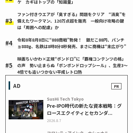
ケ カギはトップの「知識量」
ファン付きウエアが「臭すぎる」問題をクリア “消臭”を
備えたワークマン、120万点超を販売 一般向け攻略の鍵
は「周囲への配慮」か
令和8年8月8日に“888商戦”勃発！ 銀だこ88円、パンチ
ョ888g、名鉄は8時8分8秒発売、まさに商機は“末広がり”
映画ちいかわ×正規“ボンドロ”に「覇権コンテンツの格」
の声 勢い止まらぬ「ボンボンドロップシール」、生産3～
4倍でも追いつかない平成レトロ熱
AD
SusHi Tech Tokyo
Pre-IPO時代の新たな資本戦略：グ
ロースエクイティとセカンダ...
2026.8.7