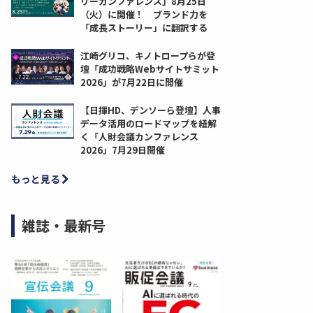
リーカンファレンス」8月25日
（火）に開催！ ブランド力を
「成長ストーリー」に翻訳する
江崎グリコ、キノトロープらが登
壇「成功戦略Webサイトサミット
2026」が7月22日に開催
【日揮HD、デンソーら登壇】人事
データ活用のロードマップを紐解
く「人財会議カンファレンス
2026」7月29日開催
もっと見る
雑誌・最新号