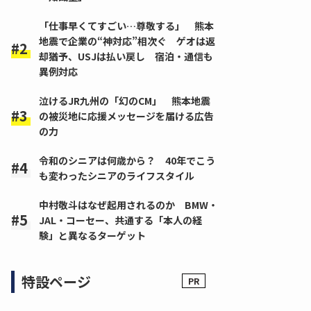
「仕事早くてすごい…尊敬する」 熊本
地震で企業の“神対応”相次ぐ ゲオは返
却猶予、USJは払い戻し 宿泊・通信も
異例対応
泣けるJR九州の「幻のCM」 熊本地震
の被災地に応援メッセージを届ける広告
の力
令和のシニアは何歳から？ 40年でこう
も変わったシニアのライフスタイル
中村敬斗はなぜ起用されるのか BMW・
JAL・コーセー、共通する「本人の経
験」と異なるターゲット
特設ページ