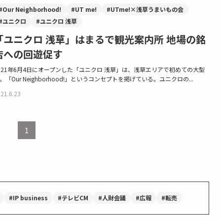
#Our Neighborhood!
#UT me!
#UTme!×浅草うまいもの会
#ユニクロ
#ユニクロ 浅草
「ユニクロ 浅草」はまるで観光案内所 地場の銘
店への回遊促す
021年6月4日にオープンした「ユニクロ 浅草」は、浅草エリアで初めての大型
。「Our Neighborhood!」というコンセプトを掲げている。ユニクロの...
21.6.23
1
#IP business
#テレビCM
#人財会議
#広報
#転売