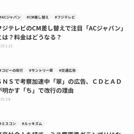
#ACジャパン
#CM差し替え
#フジテレビ
フジテレビのCM差し替えで注目「ACジャパン」
とは？料金はどうなる？
25.1.22
#コピーの改行
#サントリー翠
#交通広告
ＳＮＳで考察加速中「翠」の広告、ＣＤとＡＤ
が明かす「ち」で改行の理由
25.3.6
#ミスコン
#ルッキズム