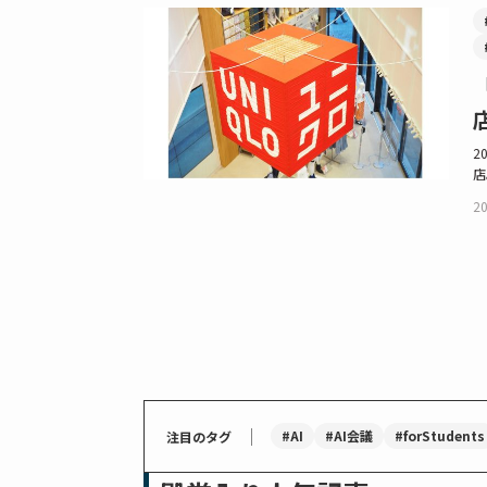
2
店
20
｜
#AI
#AI会議
#forStudents
注目のタグ