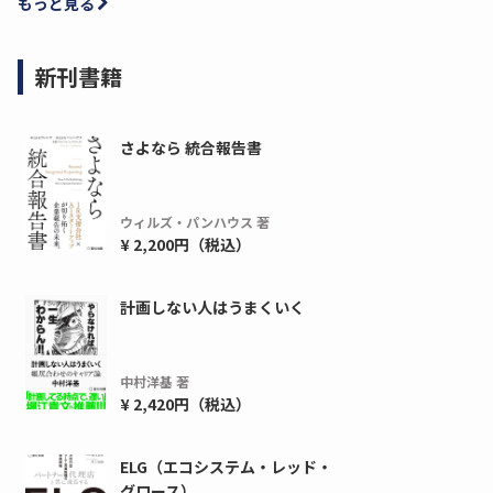
もっと見る
新刊書籍
さよなら 統合報告書
ウィルズ・パンハウス 著
¥ 2,200円（税込）
ディーピー
ガラパゴス
計画しない人はうまくいく
間1,000万本以上の配布実績！】デジタ
導入率87%でも期
ーポンを活用した販促キャンペーンを...
AIを「売上」につ
中村洋基 著
デ...
ダウンロードする
¥ 2,420円（税込）
ダウ
ELG（エコシステム・レッド・
グロース）