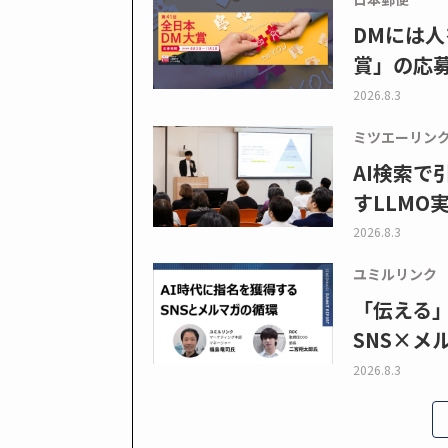
DMには人
賞」の応
2026.8.3
ミツエーリン
AI検索
すLLMO
2026.8.3
ユミルリンク
「伝える
SNS×メ
2026.8.3