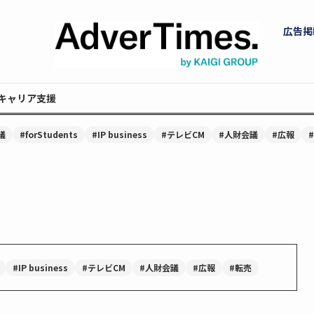
広告掲
キャリア支援
議
#forStudents
#IP business
#テレビCM
#人財会議
#広報
#IP business
#テレビCM
#人財会議
#広報
#転売