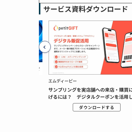
サービス資料ダウンロード
エムディーピー
広告データの“可視
サンプリングを実店舗への来店・購買
ジタル広告内製...
げるには？ デジタルクーポンを活用し.
ドする
ダウンロードする