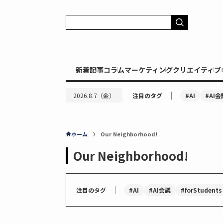
新着記事
コラム
マーケティング
クリエイティブ
｜
#AI
#AI会
2026.8.7（金）
注目のタグ
ホーム
Our Neighborhood!
Our Neighborhood!
｜
#AI
#AI会議
#forStudents
注目のタグ