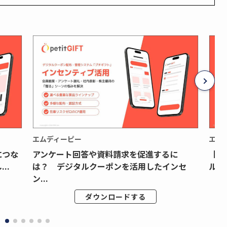
エムディーピー
エム
につな
アンケート回答や資料請求を促進するに
【月
..
は？ デジタルクーポンを活用したインセ
ルク
ン...
ダウンロードする