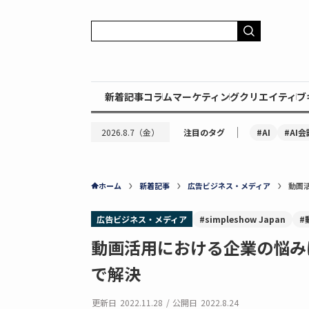
新着記事
コラム
マーケティング
クリエイティブ
｜
#AI
#AI会
2026.8.7（金）
注目のタグ
ホーム
新着記事
広告ビジネス・メディア
動画
広告ビジネス・メディア
#simpleshow Japan
#
動画活用における企業の悩み
で解決
更新日
2022.11.28
/
公開日
2022.8.24