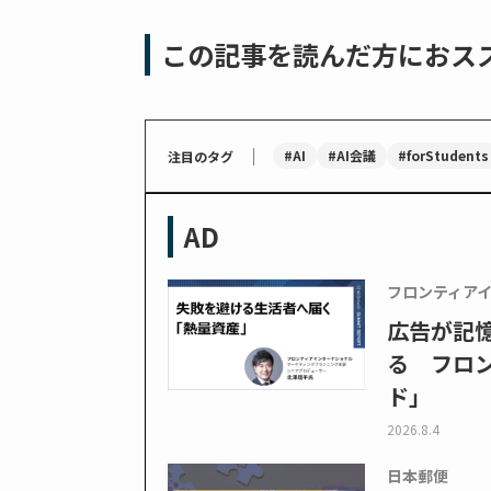
この記事を読んだ方におス
｜
#AI
#AI会議
#forStudents
注目のタグ
AD
フロンティア
広告が記
る フロン
ド」
2026.8.4
日本郵便