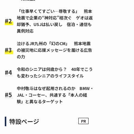
「仕事早くてすごい…尊敬する」 熊本
地震で企業の“神対応”相次ぐ ゲオは返
却猶予、USJは払い戻し 宿泊・通信も
異例対応
泣けるJR九州の「幻のCM」 熊本地震
の被災地に応援メッセージを届ける広告
の力
令和のシニアは何歳から？ 40年でこう
も変わったシニアのライフスタイル
中村敬斗はなぜ起用されるのか BMW・
JAL・コーセー、共通する「本人の経
験」と異なるターゲット
特設ページ