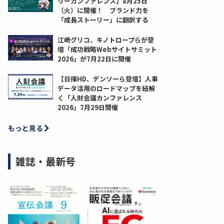
リーカンファレンス」8月25日
（火）に開催！ ブランド力を
「成長ストーリー」に翻訳する
江崎グリコ、キノトロープらが登
壇「成功戦略Webサイトサミット
2026」が7月22日に開催
【日揮HD、デンソーら登壇】人事
データ活用のロードマップを紐解
く「人財会議カンファレンス
2026」7月29日開催
もっと見る
雑誌・最新号