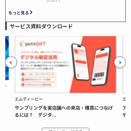
2026.8.3
もっと見る
サービス資料ダウンロード
エムディーピー
エム
サンプリングを実店舗への来店・購買につなげ
ア
るには？ デジタ...
デジ