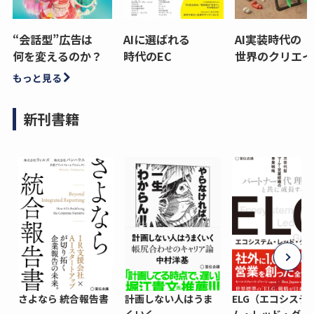
“会話型”広告は
AIに選ばれる
AI実装時代の
何を変えるのか？
時代のEC
世界のクリエイ
もっと見る
新刊書籍
さよなら 統合報告書
計画しない人はうま
ELG（エコシステ
くいく
ム・レッド・グロ