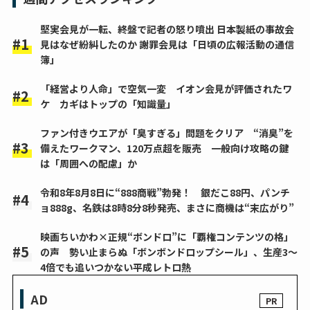
堅実会見が一転、終盤で記者の怒り噴出 日本製紙の事故会
見はなぜ紛糾したのか 謝罪会見は「日頃の広報活動の通信
簿」
「経営より人命」で空気一変 イオン会見が評価されたワ
ケ カギはトップの「知識量」
ファン付きウエアが「臭すぎる」問題をクリア “消臭”を
備えたワークマン、120万点超を販売 一般向け攻略の鍵
は「周囲への配慮」か
令和8年8月8日に“888商戦”勃発！ 銀だこ88円、パンチ
ョ888g、名鉄は8時8分8秒発売、まさに商機は“末広がり”
映画ちいかわ×正規“ボンドロ”に「覇権コンテンツの格」
の声 勢い止まらぬ「ボンボンドロップシール」、生産3～
4倍でも追いつかない平成レトロ熱
AD