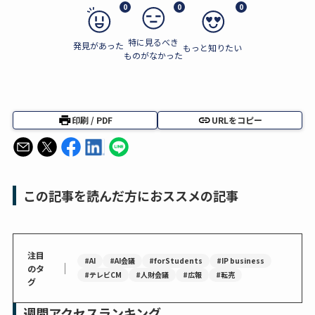
0
0
0
特に見るべき
発見があった
もっと知りたい
ものがなかった
印刷 / PDF
URLをコピー
この記事を読んだ方におススメの記事
注目
#AI
#AI会議
#forStudents
#IP business
｜
のタ
#テレビCM
#人財会議
#広報
#転売
グ
週間アクセスランキング